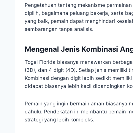
Pengetahuan tentang mekanisme permaina
dipilih, bagaimana peluang bekerja, serta
yang baik, pemain dapat menghindari kesal
sembarangan tanpa analisis.
Mengenal Jenis Kombinasi An
Togel Florida biasanya menawarkan berbagai j
(3D), dan 4 digit (4D). Setiap jenis memiliki
Kombinasi dengan digit lebih sedikit memilik
didapat biasanya lebih kecil dibandingkan ko
Pemain yang ingin bermain aman biasanya m
dahulu. Pendekatan ini membantu pemain 
strategi yang lebih kompleks.