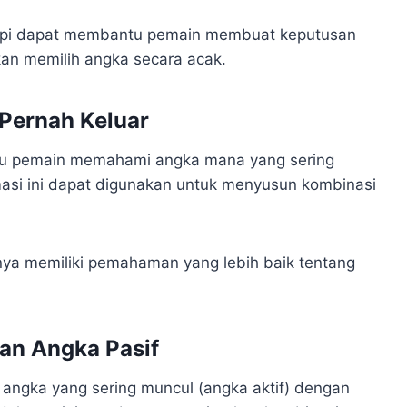
etapi dapat membantu pemain membuat keputusan
gkan memilih angka secara acak.
Pernah Keluar
tu pemain memahami angka mana yang sering
asi ini dapat digunakan untuk menyusun kombinasi
ya memiliki pemahaman yang lebih baik tentang
an Angka Pasif
 angka yang sering muncul (angka aktif) dengan