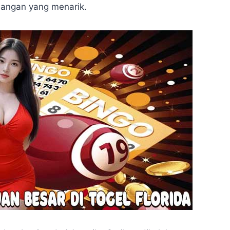
nangan yang menarik.