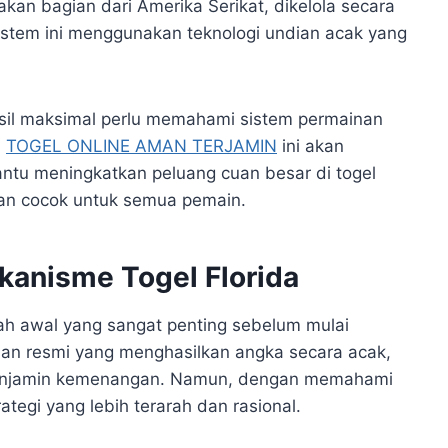
akan bagian dari Amerika Serikat, dikelola secara
 Sistem ini menggunakan teknologi undian acak yang
hasil maksimal perlu memahami sistem permainan
l
TOGEL ONLINE AMAN TERJAMIN
ini akan
tu meningkatkan peluang cuan besar di togel
an cocok untuk semua pemain.
anisme Togel Florida
ah awal yang sangat penting sebelum mulai
an resmi yang menghasilkan angka secara acak,
 menjamin kemenangan. Namun, dengan memahami
tegi yang lebih terarah dan rasional.