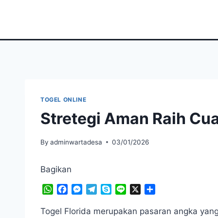
Skip
to
content
TOGEL ONLINE
Stretegi Aman Raih Cua
By
adminwartadesa
03/01/2026
Bagikan
W
F
M
T
S
L
X
S
h
a
e
e
k
i
h
a
c
s
l
y
n
a
Togel Florida merupakan pasaran angka yang 