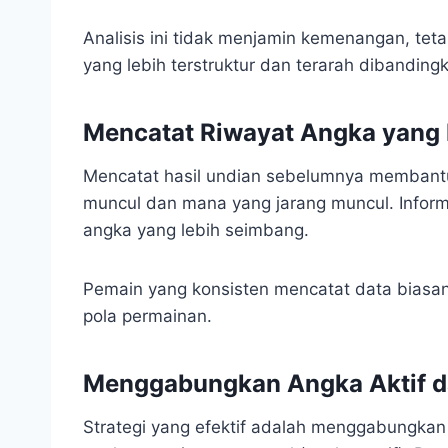
Analisis ini tidak menjamin kemenangan, t
yang lebih terstruktur dan terarah dibandin
Mencatat Riwayat Angka yang 
Mencatat hasil undian sebelumnya memban
muncul dan mana yang jarang muncul. Inform
angka yang lebih seimbang.
Pemain yang konsisten mencatat data biasan
pola permainan.
Menggabungkan Angka Aktif d
Strategi yang efektif adalah menggabungkan