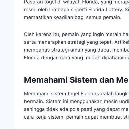
Pasaran togel di wilayah Florida, yang merup
resmi oleh lembaga seperti Florida Lottery.
memastikan keadilan bagi semua pemain.
Oleh karena itu, pemain yang ingin meraih 
serta menerapkan strategi yang tepat. Artike
membahas strategi aman yang dapat memban
Florida dengan cara yang mudah dipahami d
Memahami Sistem dan Mek
Memahami sistem togel Florida adalah langk
bermain. Sistem ini menggunakan mesin undi
sehingga tidak ada pola pasti yang dapat
cara kerja sistem, pemain dapat membuat stra