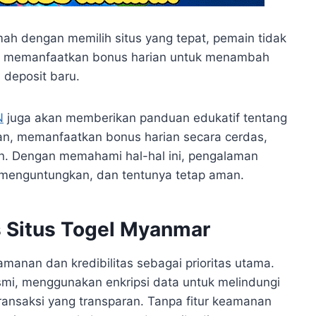
mah dengan memilih situs yang tepat, pemain tidak
sa memanfaatkan bonus harian untuk menambah
 deposit baru.
N
juga akan memberikan panduan edukatif tentang
an, memanfaatkan bonus harian secara cerdas,
lin. Dengan memahami hal-hal ini, pengalaman
 menguntungkan, dan tentunya tetap aman.
s Situs Togel Myanmar
manan dan kredibilitas sebagai prioritas utama.
esmi, menggunakan enkripsi data untuk melindungi
ransaksi yang transparan. Tanpa fitur keamanan