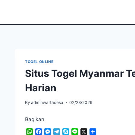
Skip
to
content
TOGEL ONLINE
Situs Togel Myanmar T
Harian
By
adminwartadesa
02/28/2026
Bagikan
W
F
M
T
S
L
X
S