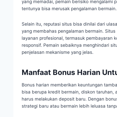
yang memadai, pemain berisiko mengalami pe
tentunya bisa merusak pengalaman bermain.
Selain itu, reputasi situs bisa dinilai dari 
yang membahas pengalaman bermain. Situs d
layanan profesional, termasuk pembayaran
responsif. Pemain sebaiknya menghindari si
penjelasan mekanisme yang jelas.
Manfaat Bonus Harian Unt
Bonus harian memberikan keuntungan tambaha
bisa berupa kredit bermain, diskon taruhan, 
harus melakukan deposit baru. Dengan bonu
strategi baru atau bermain lebih leluasa tanp