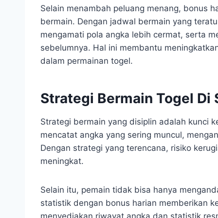
Selain menambah peluang menang, bonus ha
bermain. Dengan jadwal bermain yang teratu
mengamati pola angka lebih cermat, serta me
sebelumnya. Hal ini membantu meningkatka
dalam permainan togel.
Strategi Bermain Togel Di 
Strategi bermain yang disiplin adalah kunci
mencatat angka yang sering muncul, mengana
Dengan strategi yang terencana, risiko ker
meningkat.
Selain itu, pemain tidak bisa hanya mengan
statistik dengan bonus harian memberikan ke
menyediakan riwayat angka dan statistik re