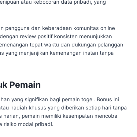
nipuan atau kebocoran data pribadi, yang
ulasan pengguna dan keberadaan komunitas online
engan review positif konsisten menunjukkan
 kemenangan tepat waktu dan dukungan pelanggan
tus yang menjanjikan kemenangan instan tanpa
uk Pemain
n yang signifikan bagi pemain togel. Bonus ini
atau hadiah khusus yang diberikan setiap hari tanpa
s harian, pemain memiliki kesempatan mencoba
a risiko modal pribadi.