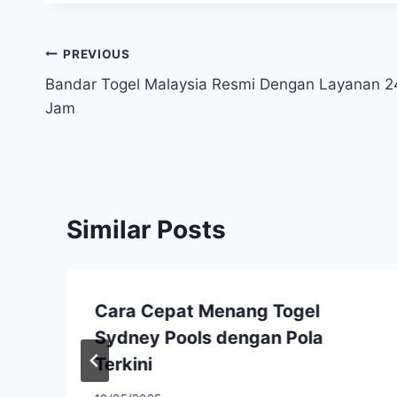
Post
PREVIOUS
Bandar Togel Malaysia Resmi Dengan Layanan 2
navigation
Jam
Similar Posts
Cara Cepat Menang Togel
Sydney Pools dengan Pola
Terkini