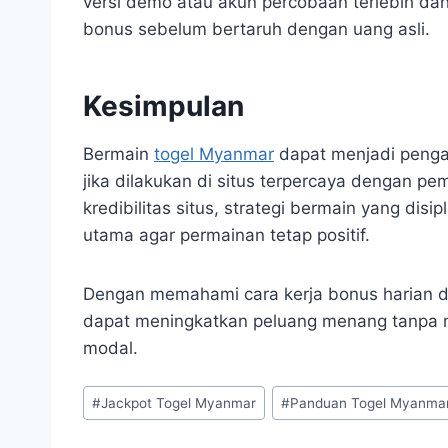
versi demo atau akun percobaan terlebih d
bonus sebelum bertaruh dengan uang asli.
Kesimpulan
Bermain
togel Myanmar
dapat menjadi peng
jika dilakukan di situs terpercaya dengan p
kredibilitas situs, strategi bermain yang disi
utama agar permainan tetap positif.
Dengan memahami cara kerja bonus harian d
dapat meningkatkan peluang menang tanpa
modal.
Post
#
Jackpot Togel Myanmar
#
Panduan Togel Myanma
Tags: