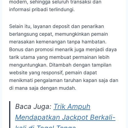
modern, sehingga seluruh transaksi dan
informasi pribadi terlindungi.
Selain itu, layanan deposit dan penarikan
berlangsung cepat, memungkinkan pemain
merasakan kemenangan tanpa hambatan.
Bonus dan promosi menarik juga menjadi daya
tarik utama yang membuat permainan lebih
menguntungkan. Ditambah dengan tampilan
website yang responsif, pemain dapat
menikmati pengalaman taruhan kapan saja dan
di mana saja dengan mudah.
Baca Juga:
Trik Ampuh
Mendapatkan Jackpot Berkali-