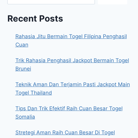
Recent Posts
Rahasia Jitu Bermain Togel Filipina Penghasil
Cuan
Trik Rahasia Penghasil Jackpot Bermain Togel
Brunei
Teknik Aman Dan Terjamin Pasti Jackpot Main
Togel Thailand
Tips Dan Trik Efektif Raih Cuan Besar Togel
Somalia
Stretegi Aman Raih Cuan Besar Di Togel