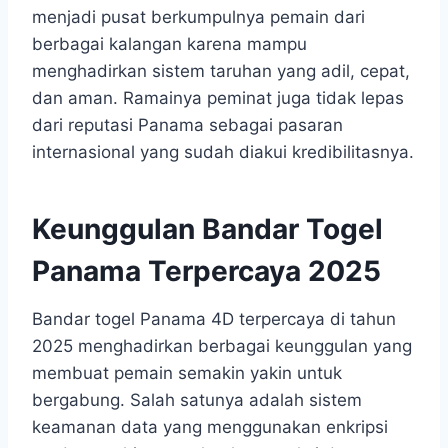
menjadi pusat berkumpulnya pemain dari
berbagai kalangan karena mampu
menghadirkan sistem taruhan yang adil, cepat,
dan aman. Ramainya peminat juga tidak lepas
dari reputasi Panama sebagai pasaran
internasional yang sudah diakui kredibilitasnya.
Keunggulan Bandar Togel
Panama Terpercaya 2025
Bandar togel Panama 4D terpercaya di tahun
2025 menghadirkan berbagai keunggulan yang
membuat pemain semakin yakin untuk
bergabung. Salah satunya adalah sistem
keamanan data yang menggunakan enkripsi