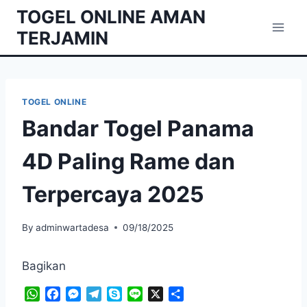
Skip
TOGEL ONLINE AMAN
to
TERJAMIN
content
TOGEL ONLINE
Bandar Togel Panama
4D Paling Rame dan
Terpercaya 2025
By
adminwartadesa
09/18/2025
Bagikan
W
F
M
T
S
L
X
S