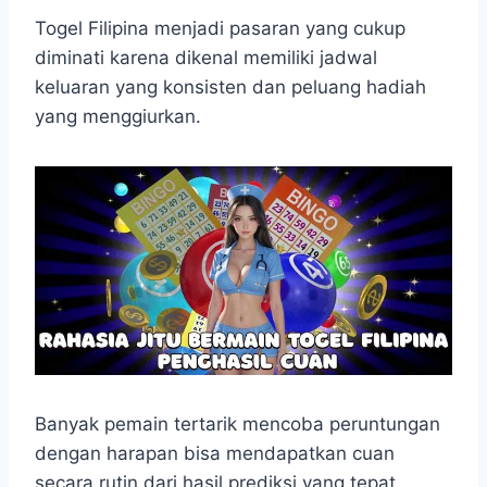
h
a
e
e
k
i
h
a
c
s
l
y
n
a
Togel Filipina menjadi pasaran yang cukup
t
e
s
e
p
e
r
diminati karena dikenal memiliki jadwal
s
b
e
g
e
e
keluaran yang konsisten dan peluang hadiah
A
o
n
r
yang menggiurkan.
p
o
g
a
p
k
e
m
r
Banyak pemain tertarik mencoba peruntungan
dengan harapan bisa mendapatkan cuan
secara rutin dari hasil prediksi yang tepat.