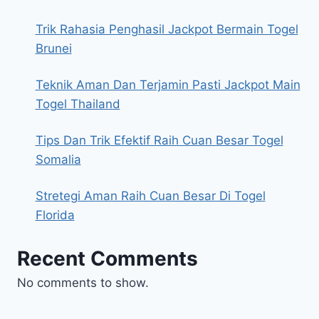
Trik Rahasia Penghasil Jackpot Bermain Togel
Brunei
Teknik Aman Dan Terjamin Pasti Jackpot Main
Togel Thailand
Tips Dan Trik Efektif Raih Cuan Besar Togel
Somalia
Stretegi Aman Raih Cuan Besar Di Togel
Florida
Recent Comments
No comments to show.