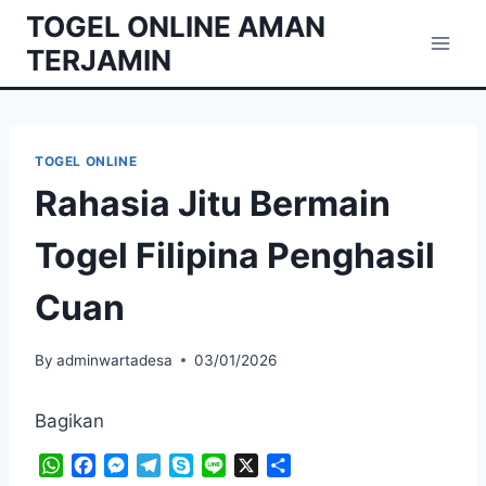
Skip
TOGEL ONLINE AMAN
to
TERJAMIN
content
TOGEL ONLINE
Rahasia Jitu Bermain
Togel Filipina Penghasil
Cuan
By
adminwartadesa
03/01/2026
Bagikan
W
F
M
T
S
L
X
S