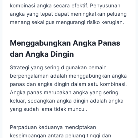
kombinasi angka secara efektif. Penyusunan
angka yang tepat dapat meningkatkan peluang
menang sekaligus mengurangi risiko kerugian.
Menggabungkan Angka Panas
dan Angka Dingin
Strategi yang sering digunakan pemain
berpengalaman adalah menggabungkan angka
panas dan angka dingin dalam satu kombinasi.
Angka panas merupakan angka yang sering
keluar, sedangkan angka dingin adalah angka
yang sudah lama tidak muncul.
Perpaduan keduanya menciptakan
keseimbangan antara peluang tinggi dan