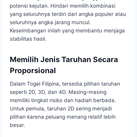
potensi kejutan. Hindari memilih kombinasi
yang seluruhnya terdiri dari angka populer atau
seluruhnya angka jarang muncul.
Keseimbangan inilah yang membantu menjaga
stabilitas hasil.
Memilih Jenis Taruhan Secara
Proporsional
Dalam Togel Filipina, tersedia pilihan taruhan
seperti 2D, 3D, dan 4D. Masing-masing
memiliki tingkat risiko dan hadiah berbeda.
Untuk pemula, taruhan 2D sering menjadi
pilihan karena peluang menang relatif lebih
besar.