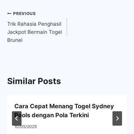
Post
PREVIOUS
Trik Rahasia Penghasil
navigation
Jackpot Bermain Togel
Brunei
Similar Posts
Cara Cepat Menang Togel Sydney
Pools dengan Pola Terkini
10/05/2025