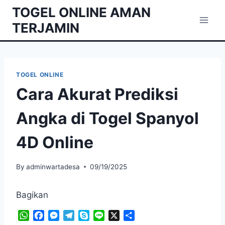
Skip
TOGEL ONLINE AMAN
to
TERJAMIN
content
TOGEL ONLINE
Cara Akurat Prediksi
Angka di Togel Spanyol
4D Online
By
adminwartadesa
09/19/2025
Bagikan
W
F
M
T
S
L
X
S