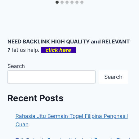
NEED BACKLINK HIGH QUALITY and RELEVANT
?
let us help.
click here
Search
Search
Recent Posts
Rahasia Jitu Bermain Togel Filipina Penghasil
Cuan