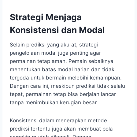
Strategi Menjaga
Konsistensi dan Modal
Selain prediksi yang akurat, strategi
pengelolaan modal juga penting agar
permainan tetap aman. Pemain sebaiknya
menentukan batas modal harian dan tidak
tergoda untuk bermain melebihi kemampuan.
Dengan cara ini, meskipun prediksi tidak selalu
tepat, permainan tetap bisa berjalan lancar
tanpa menimbulkan kerugian besar.
Konsistensi dalam menerapkan metode
prediksi tertentu juga akan membuat pola