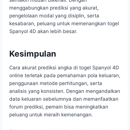
semakin mudah dikenali. Dengan
menggabungkan prediksi yang akurat,
pengelolaan modal yang disiplin, serta
kesabaran, peluang untuk memenangkan togel
Spanyol 4D akan lebih besar.
Kesimpulan
Cara akurat prediksi angka di togel Spanyol 4D
online terletak pada pemahaman pola keluaran,
penggunaan metode perhitungan, serta
analisis yang konsisten. Dengan mengandalkan
data keluaran sebelumnya dan memanfaatkan
forum prediksi, pemain bisa meningkatkan
peluang untuk meraih kemenangan.