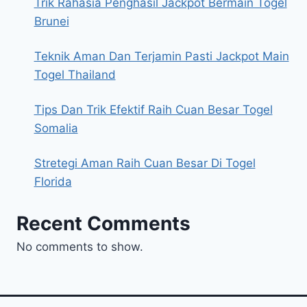
Trik Rahasia Penghasil Jackpot Bermain Togel
Brunei
Teknik Aman Dan Terjamin Pasti Jackpot Main
Togel Thailand
Tips Dan Trik Efektif Raih Cuan Besar Togel
Somalia
Stretegi Aman Raih Cuan Besar Di Togel
Florida
Recent Comments
No comments to show.