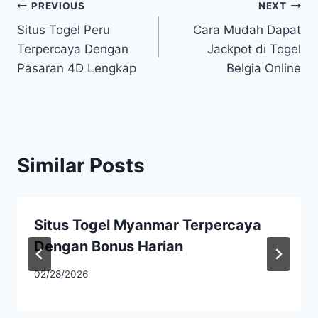
Post
PREVIOUS
NEXT
Situs Togel Peru
Cara Mudah Dapat
navigation
Terpercaya Dengan
Jackpot di Togel
Pasaran 4D Lengkap
Belgia Online
Similar Posts
Situs Togel Myanmar Terpercaya
Dengan Bonus Harian
02/28/2026