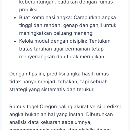
keberuntungan, padukan dengan rumus
prediksi.
Buat kombinasi angka: Campurkan angka
tinggi dan rendah, genap dan ganjil untuk
meningkatkan peluang menang.
Kelola modal dengan disiplin: Tentukan
batas taruhan agar permainan tetap
menyenangkan dan tidak merugikan.
Dengan tips ini, prediksi angka hasil rumus
tidak hanya menjadi tebakan, tapi sebuah
strategi yang sistematis dan terukur.
Rumus togel Oregon paling akurat versi prediksi
angka bukanlah hal yang instan. Dibutuhkan
analisis data keluaran sebelumnya,