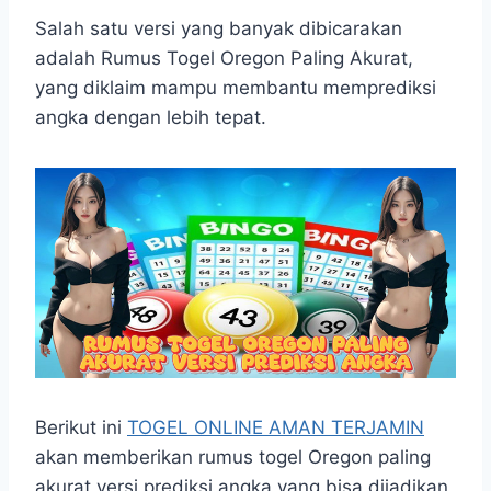
h
a
e
e
k
i
h
a
c
s
l
y
n
a
Salah satu versi yang banyak dibicarakan
t
e
s
e
p
e
r
adalah Rumus Togel Oregon Paling Akurat,
s
b
e
g
e
e
yang diklaim mampu membantu memprediksi
A
o
n
r
angka dengan lebih tepat.
p
o
g
a
p
k
e
m
r
Berikut ini
TOGEL ONLINE AMAN TERJAMIN
akan memberikan rumus togel Oregon paling
akurat versi prediksi angka yang bisa dijadikan