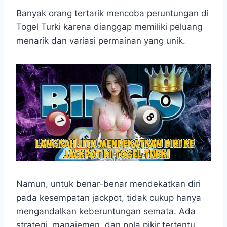
h
a
e
e
k
i
h
a
c
s
l
y
n
a
Banyak orang tertarik mencoba peruntungan di
t
e
s
e
p
e
r
Togel Turki karena dianggap memiliki peluang
s
b
e
g
e
e
menarik dan variasi permainan yang unik.
A
o
n
r
p
o
g
a
p
k
e
m
r
Namun, untuk benar-benar mendekatkan diri
pada kesempatan jackpot, tidak cukup hanya
mengandalkan keberuntungan semata. Ada
strategi, manajemen, dan pola pikir tertentu