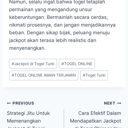
Namun, selalu ingat bahwa togel tetaplah
permainan yang mengandung unsur
keberuntungan. Bermainlah secara cerdas,
nikmati prosesnya, dan jangan menjadikannya
beban. Dengan sikap bijak, peluang menuju
jackpot akan terasa lebih realistis dan
menyenangkan.
Post
#
Jackpot di Togel Turki
#
TOGEL ONLINE
Tags:
#
TOGEL ONLINE AMAN TERJAMIN
#
Togel Turki
Post
PREVIOUS
NEXT
Strategi Jitu Untuk
Cara Efektif Dalam
navigation
Memenangkan
Mendapatkan Jackpot