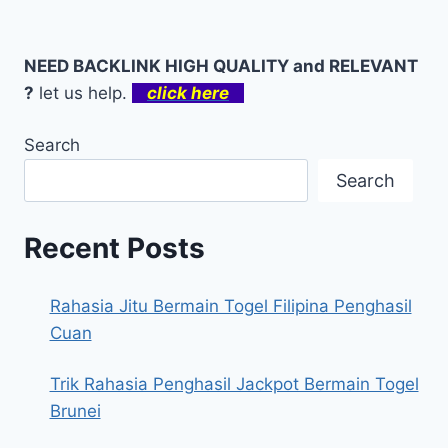
NEED BACKLINK HIGH QUALITY and RELEVANT
?
let us help.
click here
Search
Search
Recent Posts
Rahasia Jitu Bermain Togel Filipina Penghasil
Cuan
Trik Rahasia Penghasil Jackpot Bermain Togel
Brunei