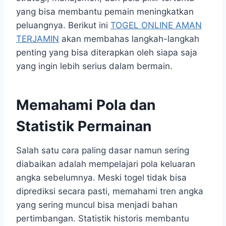
yang bisa membantu pemain meningkatkan
peluangnya. Berikut ini
TOGEL ONLINE AMAN
TERJAMIN
akan membahas langkah-langkah
penting yang bisa diterapkan oleh siapa saja
yang ingin lebih serius dalam bermain.
Memahami Pola dan
Statistik Permainan
Salah satu cara paling dasar namun sering
diabaikan adalah mempelajari pola keluaran
angka sebelumnya. Meski togel tidak bisa
diprediksi secara pasti, memahami tren angka
yang sering muncul bisa menjadi bahan
pertimbangan. Statistik historis membantu