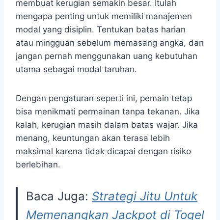
membuat kerugian semakin besar. Itulah
mengapa penting untuk memiliki manajemen
modal yang disiplin. Tentukan batas harian
atau mingguan sebelum memasang angka, dan
jangan pernah menggunakan uang kebutuhan
utama sebagai modal taruhan.
Dengan pengaturan seperti ini, pemain tetap
bisa menikmati permainan tanpa tekanan. Jika
kalah, kerugian masih dalam batas wajar. Jika
menang, keuntungan akan terasa lebih
maksimal karena tidak dicapai dengan risiko
berlebihan.
Baca Juga:
Strategi Jitu Untuk
Memenangkan Jackpot di Togel