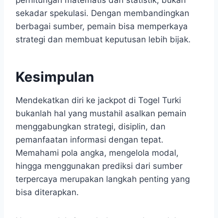
perhitungan matematis dan statistik, bukan
sekadar spekulasi. Dengan membandingkan
berbagai sumber, pemain bisa memperkaya
strategi dan membuat keputusan lebih bijak.
Kesimpulan
Mendekatkan diri ke jackpot di Togel Turki
bukanlah hal yang mustahil asalkan pemain
menggabungkan strategi, disiplin, dan
pemanfaatan informasi dengan tepat.
Memahami pola angka, mengelola modal,
hingga menggunakan prediksi dari sumber
terpercaya merupakan langkah penting yang
bisa diterapkan.