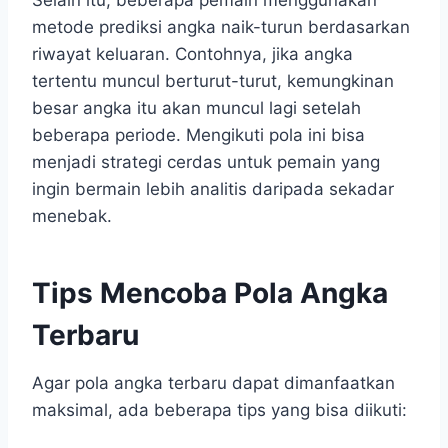
Selain itu, beberapa pemain menggunakan
metode prediksi angka naik-turun berdasarkan
riwayat keluaran. Contohnya, jika angka
tertentu muncul berturut-turut, kemungkinan
besar angka itu akan muncul lagi setelah
beberapa periode. Mengikuti pola ini bisa
menjadi strategi cerdas untuk pemain yang
ingin bermain lebih analitis daripada sekadar
menebak.
Tips Mencoba Pola Angka
Terbaru
Agar pola angka terbaru dapat dimanfaatkan
maksimal, ada beberapa tips yang bisa diikuti: