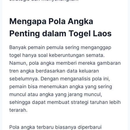
Mengapa Pola Angka
Penting dalam Togel Laos
Banyak pemain pemula sering menganggap
togel hanya soal keberuntungan semata.
Namun, pola angka memberi mereka gambaran
tren angka berdasarkan data keluaran
sebelumnya. Dengan menganalisis pola ini,
pemain bisa menemukan angka yang sering
muncul atau angka yang jarang muncul,
sehingga dapat membuat strategi taruhan lebih
terarah.
Pola angka terbaru biasanya diperbarui