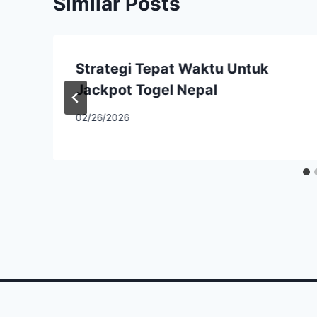
Similar Posts
Strategi Tepat Waktu Untuk
Jackpot Togel Nepal
02/26/2026