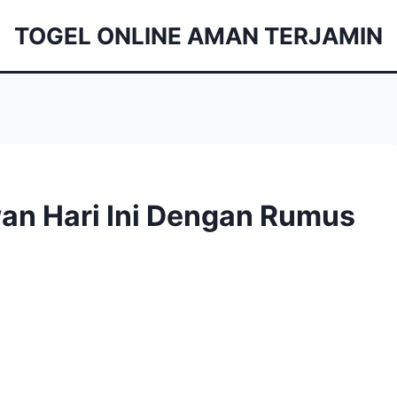
TOGEL ONLINE AMAN TERJAMIN
iwan Hari Ini Dengan Rumus