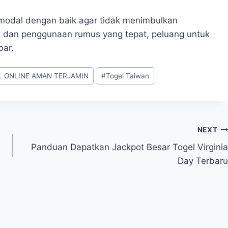
a modal dengan baik agar tidak menimbulkan
ta, dan penggunaan rumus yang tepat, peluang untuk
bar.
L ONLINE AMAN TERJAMIN
#
Togel Taiwan
NEXT
Panduan Dapatkan Jackpot Besar Togel Virginia
Day Terbaru