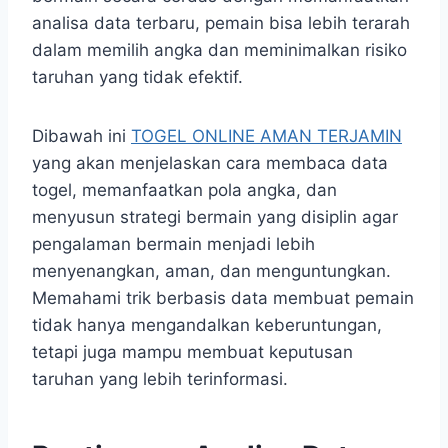
analisa data terbaru, pemain bisa lebih terarah
dalam memilih angka dan meminimalkan risiko
taruhan yang tidak efektif.
Dibawah ini
TOGEL ONLINE AMAN TERJAMIN
yang akan menjelaskan cara membaca data
togel, memanfaatkan pola angka, dan
menyusun strategi bermain yang disiplin agar
pengalaman bermain menjadi lebih
menyenangkan, aman, dan menguntungkan.
Memahami trik berbasis data membuat pemain
tidak hanya mengandalkan keberuntungan,
tetapi juga mampu membuat keputusan
taruhan yang lebih terinformasi.