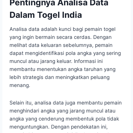
Pentingnya Analisa Data
Dalam Togel India
Analisa data adalah kunci bagi pemain togel
yang ingin bermain secara cerdas. Dengan
melihat data keluaran sebelumnya, pemain
dapat mengidentifikasi pola angka yang sering
muncul atau jarang keluar. Informasi ini
membantu menentukan angka taruhan yang
lebih strategis dan meningkatkan peluang
menang.
Selain itu, analisa data juga membantu pemain
menghindari angka yang jarang muncul atau
angka yang cenderung membentuk pola tidak
menguntungkan. Dengan pendekatan ini,