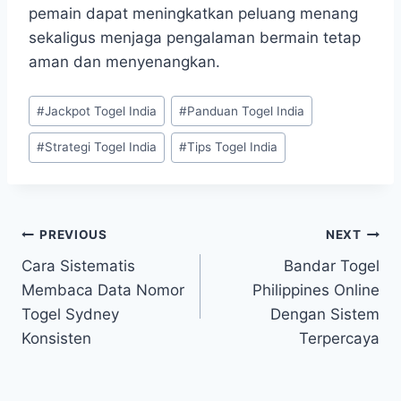
pemain dapat meningkatkan peluang menang
sekaligus menjaga pengalaman bermain tetap
aman dan menyenangkan.
Post
#
Jackpot Togel India
#
Panduan Togel India
Tags:
#
Strategi Togel India
#
Tips Togel India
Post
PREVIOUS
NEXT
Cara Sistematis
Bandar Togel
navigation
Membaca Data Nomor
Philippines Online
Togel Sydney
Dengan Sistem
Konsisten
Terpercaya