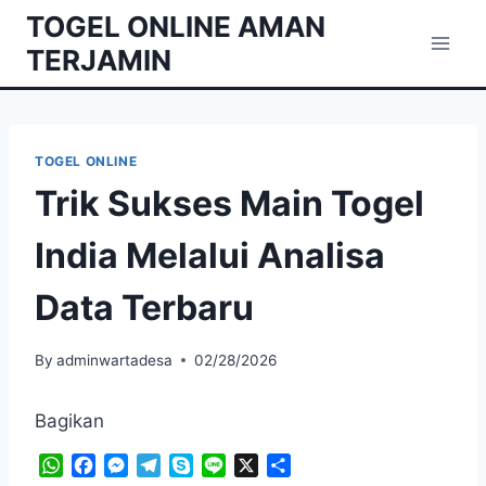
Skip
TOGEL ONLINE AMAN
to
TERJAMIN
content
TOGEL ONLINE
Trik Sukses Main Togel
India Melalui Analisa
Data Terbaru
By
adminwartadesa
02/28/2026
Bagikan
W
F
M
T
S
L
X
S