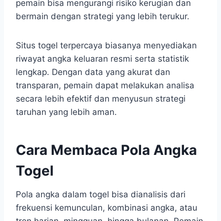
pemain bisa mengurangi risiko kerugian dan
bermain dengan strategi yang lebih terukur.
Situs togel terpercaya biasanya menyediakan
riwayat angka keluaran resmi serta statistik
lengkap. Dengan data yang akurat dan
transparan, pemain dapat melakukan analisa
secara lebih efektif dan menyusun strategi
taruhan yang lebih aman.
Cara Membaca Pola Angka
Togel
Pola angka dalam togel bisa dianalisis dari
frekuensi kemunculan, kombinasi angka, atau