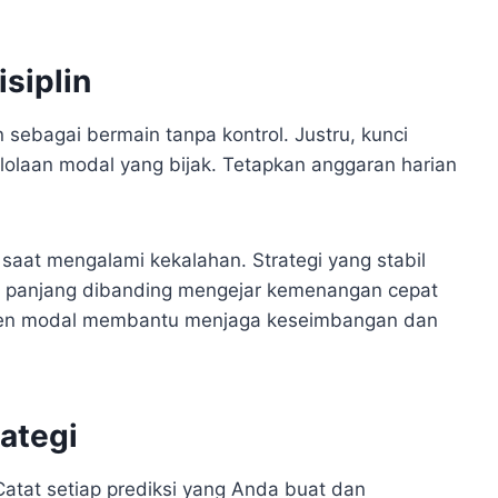
siplin
an sebagai bermain tanpa kontrol. Justru, kunci
olaan modal yang bijak. Tetapkan anggaran harian
 saat mengalami kekalahan. Strategi yang stabil
gka panjang dibanding mengejar kemenangan cepat
jemen modal membantu menjaga keseimbangan dan
ategi
. Catat setiap prediksi yang Anda buat dan