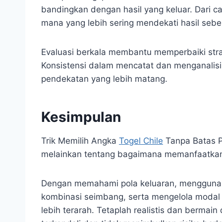
bandingkan dengan hasil yang keluar. Dari c
mana yang lebih sering mendekati hasil sebe
Evaluasi berkala membantu memperbaiki stra
Konsistensi dalam mencatat dan menganali
pendekatan yang lebih matang.
Kesimpulan
Trik Memilih Angka
Togel Chile
Tanpa Batas P
melainkan tentang bagaimana memanfaatkan d
Dengan memahami pola keluaran, menggunaka
kombinasi seimbang, serta mengelola modal 
lebih terarah. Tetaplah realistis dan berma