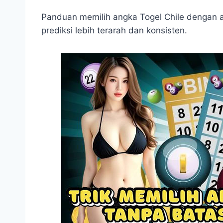
h
a
e
e
k
i
h
a
c
s
l
y
n
a
Panduan memilih angka Togel Chile dengan anal
t
e
s
e
p
e
r
prediksi lebih terarah dan konsisten.
s
b
e
g
e
e
A
o
n
r
p
o
g
a
p
k
e
m
r