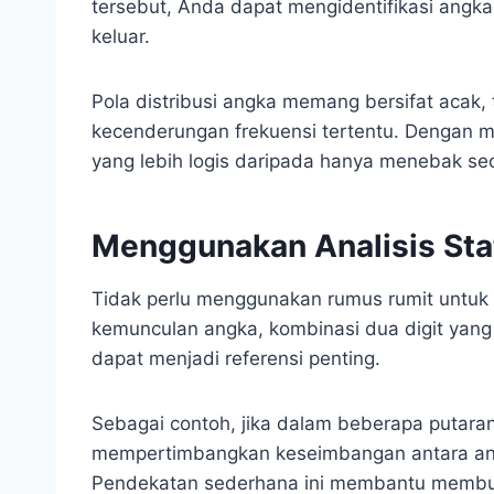
tersebut, Anda dapat mengidentifikasi angka
keluar.
Pola distribusi angka memang bersifat acak, t
kecenderungan frekuensi tertentu. Dengan 
yang lebih logis daripada hanya menebak se
Menggunakan Analisis Sta
Tidak perlu menggunakan rumus rumit untuk m
kemunculan angka, kombinasi dua digit yang 
dapat menjadi referensi penting.
Sebagai contoh, jika dalam beberapa putaran
mempertimbangkan keseimbangan antara angk
Pendekatan sederhana ini membantu membuat