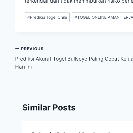
terkendali dan tidak menimbulkan risiko berl
Post
#
Prediksi Togel Chile
#
TOGEL ONLINE AMAN TERJ
Tags:
Post
PREVIOUS
Prediksi Akurat Togel Bullseye Paling Cepat Kelua
navigation
Hari Ini
Similar Posts