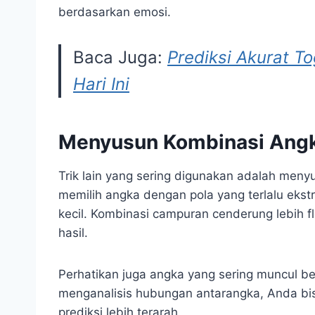
berdasarkan emosi.
Baca Juga:
Prediksi Akurat To
Hari Ini
Menyusun Kombinasi Ang
Trik lain yang sering digunakan adalah men
memilih angka dengan pola yang terlalu eks
kecil. Kombinasi campuran cenderung lebih 
hasil.
Perhatikan juga angka yang sering muncul ber
menganalisis hubungan antarangka, Anda b
prediksi lebih terarah.