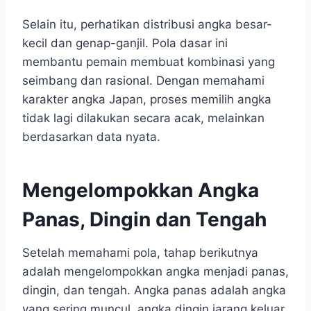
Selain itu, perhatikan distribusi angka besar-
kecil dan genap-ganjil. Pola dasar ini
membantu pemain membuat kombinasi yang
seimbang dan rasional. Dengan memahami
karakter angka Japan, proses memilih angka
tidak lagi dilakukan secara acak, melainkan
berdasarkan data nyata.
Mengelompokkan Angka
Panas, Dingin dan Tengah
Setelah memahami pola, tahap berikutnya
adalah mengelompokkan angka menjadi panas,
dingin, dan tengah. Angka panas adalah angka
yang sering muncul, angka dingin jarang keluar,