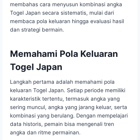
membahas cara menyusun kombinasi angka
Togel Japan secara sistematis, mulai dari
membaca pola keluaran hingga evaluasi hasil
dan strategi bermain.
Memahami Pola Keluaran
Togel Japan
Langkah pertama adalah memahami pola
keluaran Togel Japan. Setiap periode memiliki
karakteristik tertentu, termasuk angka yang
sering muncul, angka yang jarang keluar, serta
kombinasi yang berulang. Dengan mempelajari
data historis, pemain bisa mengenali tren
angka dan ritme permainan.