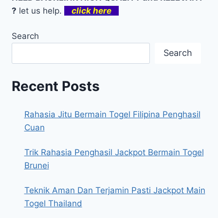
?
let us help.
click here
Search
Search
Recent Posts
Rahasia Jitu Bermain Togel Filipina Penghasil
Cuan
Trik Rahasia Penghasil Jackpot Bermain Togel
Brunei
Teknik Aman Dan Terjamin Pasti Jackpot Main
Togel Thailand