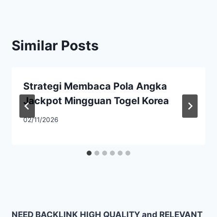
Similar Posts
Strategi Membaca Pola Angka
Jackpot Mingguan Togel Korea
02/11/2026
NEED BACKLINK HIGH QUALITY and RELEVANT