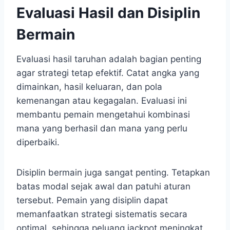
Evaluasi Hasil dan Disiplin
Bermain
Evaluasi hasil taruhan adalah bagian penting
agar strategi tetap efektif. Catat angka yang
dimainkan, hasil keluaran, dan pola
kemenangan atau kegagalan. Evaluasi ini
membantu pemain mengetahui kombinasi
mana yang berhasil dan mana yang perlu
diperbaiki.
Disiplin bermain juga sangat penting. Tetapkan
batas modal sejak awal dan patuhi aturan
tersebut. Pemain yang disiplin dapat
memanfaatkan strategi sistematis secara
optimal, sehingga peluang jackpot meningkat