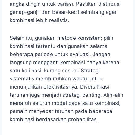
angka dingin untuk variasi. Pastikan distribusi
genap-ganjil dan besar-kecil seimbang agar
kombinasi lebih realistis.
Selain itu, gunakan metode konsisten: pilih
kombinasi tertentu dan gunakan selama
beberapa periode untuk evaluasi. Jangan
langsung mengganti kombinasi hanya karena
satu kali hasil kurang sesuai. Strategi
sistematis membutuhkan waktu untuk
menunjukkan efektivitasnya. Diversifikasi
taruhan juga menjadi strategi penting. Alih-alih
menaruh seluruh modal pada satu kombinasi,
pemain menyebar taruhan pada beberapa
kombinasi berdasarkan probabilitas.