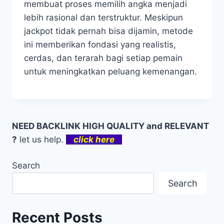
membuat proses memilih angka menjadi
lebih rasional dan terstruktur. Meskipun
jackpot tidak pernah bisa dijamin, metode
ini memberikan fondasi yang realistis,
cerdas, dan terarah bagi setiap pemain
untuk meningkatkan peluang kemenangan.
NEED BACKLINK HIGH QUALITY and RELEVANT
?
let us help.
click here
Search
Search
Recent Posts