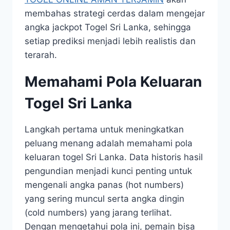
membahas strategi cerdas dalam mengejar
angka jackpot Togel Sri Lanka, sehingga
setiap prediksi menjadi lebih realistis dan
terarah.
Memahami Pola Keluaran
Togel Sri Lanka
Langkah pertama untuk meningkatkan
peluang menang adalah memahami pola
keluaran togel Sri Lanka. Data historis hasil
pengundian menjadi kunci penting untuk
mengenali angka panas (hot numbers)
yang sering muncul serta angka dingin
(cold numbers) yang jarang terlihat.
Dengan mengetahui pola ini, pemain bisa