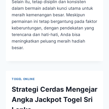
Selain itu, tetap disiplin dan konsisten
dalam bermain adalah kunci utama untuk
meraih kemenangan besar. Meskipun
permainan ini tetap bergantung pada faktor
keberuntungan, dengan pendekatan yang
terencana dan hati-hati, Anda bisa
meningkatkan peluang meraih hadiah
besar.
TOGEL ONLINE
Strategi Cerdas Mengejar
Angka Jackpot Togel Sri