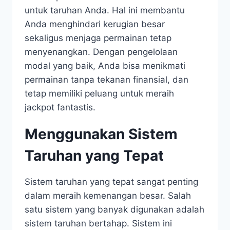
untuk taruhan Anda. Hal ini membantu
Anda menghindari kerugian besar
sekaligus menjaga permainan tetap
menyenangkan. Dengan pengelolaan
modal yang baik, Anda bisa menikmati
permainan tanpa tekanan finansial, dan
tetap memiliki peluang untuk meraih
jackpot fantastis.
Menggunakan Sistem
Taruhan yang Tepat
Sistem taruhan yang tepat sangat penting
dalam meraih kemenangan besar. Salah
satu sistem yang banyak digunakan adalah
sistem taruhan bertahap. Sistem ini