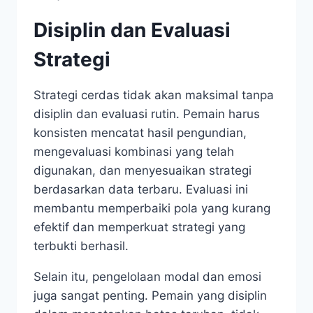
Disiplin dan Evaluasi
Strategi
Strategi cerdas tidak akan maksimal tanpa
disiplin dan evaluasi rutin. Pemain harus
konsisten mencatat hasil pengundian,
mengevaluasi kombinasi yang telah
digunakan, dan menyesuaikan strategi
berdasarkan data terbaru. Evaluasi ini
membantu memperbaiki pola yang kurang
efektif dan memperkuat strategi yang
terbukti berhasil.
Selain itu, pengelolaan modal dan emosi
juga sangat penting. Pemain yang disiplin