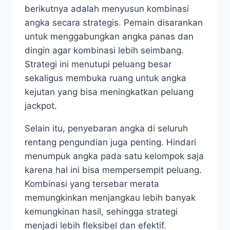
berikutnya adalah menyusun kombinasi
angka secara strategis. Pemain disarankan
untuk menggabungkan angka panas dan
dingin agar kombinasi lebih seimbang.
Strategi ini menutupi peluang besar
sekaligus membuka ruang untuk angka
kejutan yang bisa meningkatkan peluang
jackpot.
Selain itu, penyebaran angka di seluruh
rentang pengundian juga penting. Hindari
menumpuk angka pada satu kelompok saja
karena hal ini bisa mempersempit peluang.
Kombinasi yang tersebar merata
memungkinkan menjangkau lebih banyak
kemungkinan hasil, sehingga strategi
menjadi lebih fleksibel dan efektif.