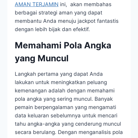
AMAN TERJAMIN
ini, akan membahas
berbagai strategi aman yang dapat
membantu Anda menuju jackpot fantastis
dengan lebih bijak dan efektif.
Memahami Pola Angka
yang Muncul
Langkah pertama yang dapat Anda
lakukan untuk meningkatkan peluang
kemenangan adalah dengan memahami
pola angka yang sering muncul. Banyak
pemain berpengalaman yang mengamati
data keluaran sebelumnya untuk mencari
tahu angka-angka yang cenderung muncul
secara berulang. Dengan menganalisis pola