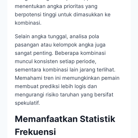
menentukan angka prioritas yang
berpotensi tinggi untuk dimasukkan ke
kombinasi.
Selain angka tunggal, analisa pola
pasangan atau kelompok angka juga
sangat penting. Beberapa kombinasi
muncul konsisten setiap periode,
sementara kombinasi lain jarang terlihat.
Memahami tren ini memungkinkan pemain
membuat prediksi lebih logis dan
mengurangi risiko taruhan yang bersifat
spekulatif.
Memanfaatkan Statistik
Frekuensi