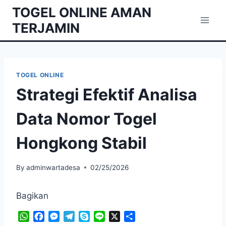
Skip
TOGEL ONLINE AMAN
to
TERJAMIN
content
TOGEL ONLINE
Strategi Efektif Analisa
Data Nomor Togel
Hongkong Stabil
By
adminwartadesa
02/25/2026
Bagikan
W
F
M
T
S
L
X
S