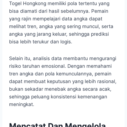
Togel Hongkong memiliki pola tertentu yang
bisa diamati dari hasil sebelumnya. Pemain
yang rajin mempelajari data angka dapat
melihat tren, angka yang sering muncul, serta
angka yang jarang keluar, sehingga prediksi
bisa lebih terukur dan logis.
Selain itu, analisis data membantu mengurangi
risiko taruhan emosional. Dengan memahami
tren angka dan pola kemunculannya, pemain
dapat membuat keputusan yang lebih rasional,
bukan sekadar menebak angka secara acak,
sehingga peluang konsistensi kemenangan
meningkat.
Mencatat Dan Mengelola