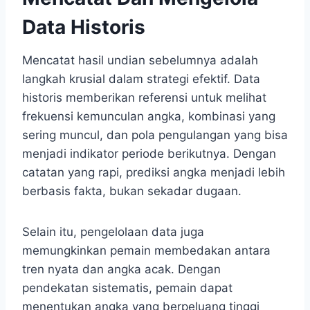
Data Historis
Mencatat hasil undian sebelumnya adalah
langkah krusial dalam strategi efektif. Data
historis memberikan referensi untuk melihat
frekuensi kemunculan angka, kombinasi yang
sering muncul, dan pola pengulangan yang bisa
menjadi indikator periode berikutnya. Dengan
catatan yang rapi, prediksi angka menjadi lebih
berbasis fakta, bukan sekadar dugaan.
Selain itu, pengelolaan data juga
memungkinkan pemain membedakan antara
tren nyata dan angka acak. Dengan
pendekatan sistematis, pemain dapat
menentukan angka yang berpeluang tinggi