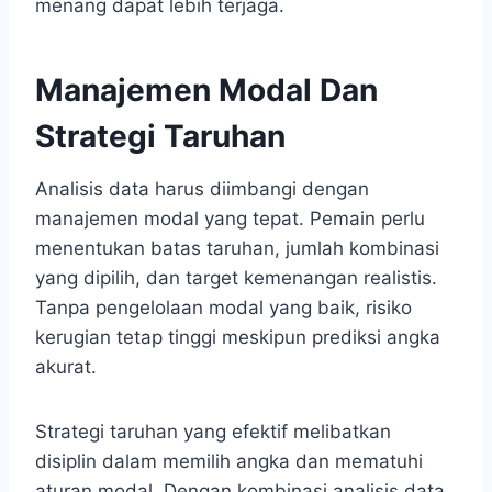
menang dapat lebih terjaga.
Manajemen Modal Dan
Strategi Taruhan
Analisis data harus diimbangi dengan
manajemen modal yang tepat. Pemain perlu
menentukan batas taruhan, jumlah kombinasi
yang dipilih, dan target kemenangan realistis.
Tanpa pengelolaan modal yang baik, risiko
kerugian tetap tinggi meskipun prediksi angka
akurat.
Strategi taruhan yang efektif melibatkan
disiplin dalam memilih angka dan mematuhi
aturan modal. Dengan kombinasi analisis data