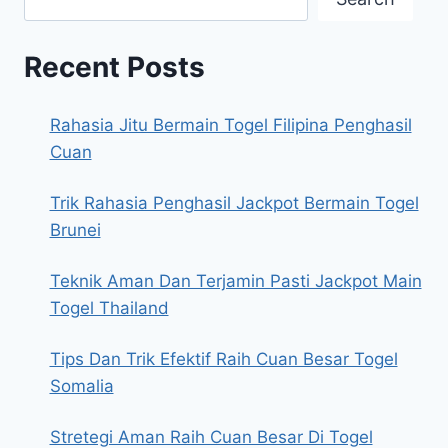
Recent Posts
Rahasia Jitu Bermain Togel Filipina Penghasil
Cuan
Trik Rahasia Penghasil Jackpot Bermain Togel
Brunei
Teknik Aman Dan Terjamin Pasti Jackpot Main
Togel Thailand
Tips Dan Trik Efektif Raih Cuan Besar Togel
Somalia
Stretegi Aman Raih Cuan Besar Di Togel