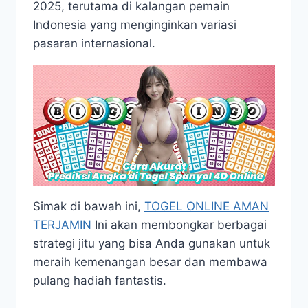
2025, terutama di kalangan pemain
Indonesia yang menginginkan variasi
pasaran internasional.
Simak di bawah ini,
TOGEL ONLINE AMAN
TERJAMIN
Ini akan membongkar berbagai
strategi jitu yang bisa Anda gunakan untuk
meraih kemenangan besar dan membawa
pulang hadiah fantastis.