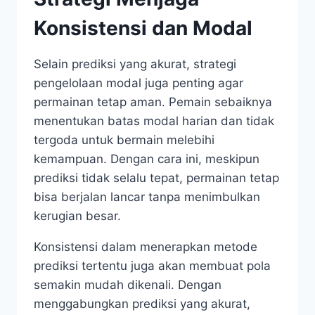
Konsistensi dan Modal
Selain prediksi yang akurat, strategi
pengelolaan modal juga penting agar
permainan tetap aman. Pemain sebaiknya
menentukan batas modal harian dan tidak
tergoda untuk bermain melebihi
kemampuan. Dengan cara ini, meskipun
prediksi tidak selalu tepat, permainan tetap
bisa berjalan lancar tanpa menimbulkan
kerugian besar.
Konsistensi dalam menerapkan metode
prediksi tertentu juga akan membuat pola
semakin mudah dikenali. Dengan
menggabungkan prediksi yang akurat,