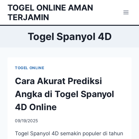
Skip
TOGEL ONLINE AMAN
to
TERJAMIN
content
Togel Spanyol 4D
TOGEL ONLINE
Cara Akurat Prediksi
Angka di Togel Spanyol
4D Online
09/19/2025
Togel Spanyol 4D semakin populer di tahun