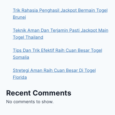
Trik Rahasia Penghasil Jackpot Bermain Togel
Brunei
Teknik Aman Dan Terjamin Pasti Jackpot Main
Togel Thailand
Tips Dan Trik Efektif Raih Cuan Besar Togel
Somalia
Stretegi Aman Raih Cuan Besar Di Togel
Florida
Recent Comments
No comments to show.