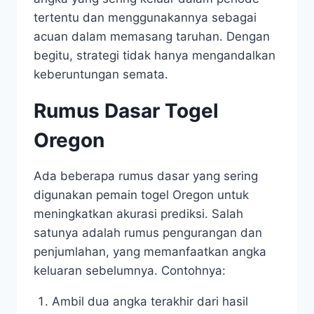
tertentu dan menggunakannya sebagai
acuan dalam memasang taruhan. Dengan
begitu, strategi tidak hanya mengandalkan
keberuntungan semata.
Rumus Dasar Togel
Oregon
Ada beberapa rumus dasar yang sering
digunakan pemain togel Oregon untuk
meningkatkan akurasi prediksi. Salah
satunya adalah rumus pengurangan dan
penjumlahan, yang memanfaatkan angka
keluaran sebelumnya. Contohnya:
Ambil dua angka terakhir dari hasil