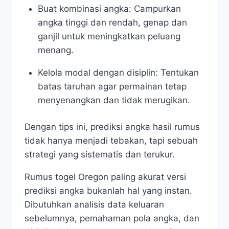
Buat kombinasi angka: Campurkan
angka tinggi dan rendah, genap dan
ganjil untuk meningkatkan peluang
menang.
Kelola modal dengan disiplin: Tentukan
batas taruhan agar permainan tetap
menyenangkan dan tidak merugikan.
Dengan tips ini, prediksi angka hasil rumus
tidak hanya menjadi tebakan, tapi sebuah
strategi yang sistematis dan terukur.
Rumus togel Oregon paling akurat versi
prediksi angka bukanlah hal yang instan.
Dibutuhkan analisis data keluaran
sebelumnya, pemahaman pola angka, dan