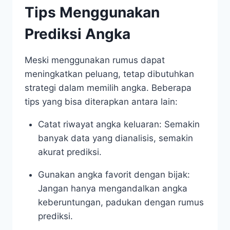
Tips Menggunakan
Prediksi Angka
Meski menggunakan rumus dapat
meningkatkan peluang, tetap dibutuhkan
strategi dalam memilih angka. Beberapa
tips yang bisa diterapkan antara lain:
Catat riwayat angka keluaran: Semakin
banyak data yang dianalisis, semakin
akurat prediksi.
Gunakan angka favorit dengan bijak:
Jangan hanya mengandalkan angka
keberuntungan, padukan dengan rumus
prediksi.