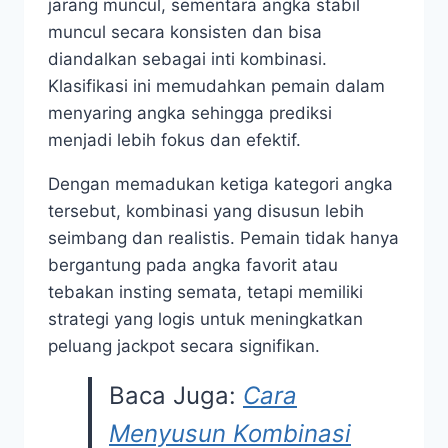
jarang muncul, sementara angka stabil
muncul secara konsisten dan bisa
diandalkan sebagai inti kombinasi.
Klasifikasi ini memudahkan pemain dalam
menyaring angka sehingga prediksi
menjadi lebih fokus dan efektif.
Dengan memadukan ketiga kategori angka
tersebut, kombinasi yang disusun lebih
seimbang dan realistis. Pemain tidak hanya
bergantung pada angka favorit atau
tebakan insting semata, tetapi memiliki
strategi yang logis untuk meningkatkan
peluang jackpot secara signifikan.
Baca Juga:
Cara
Menyusun Kombinasi