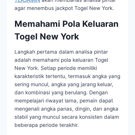
TERJAMIN
akan membahas analisa pintar
agar menembus jackpot Togel New York.
Memahami Pola Keluaran
Togel New York
Langkah pertama dalam analisa pintar
adalah memahami pola keluaran Togel
New York. Setiap periode memiliki
karakteristik tertentu, termasuk angka yang
sering muncul, angka yang jarang keluar,
dan kombinasi yang berulang. Dengan
mempelajari riwayat lama, pemain dapat
mengenali angka panas, dingin, dan angka
stabil yang muncul secara konsisten dalam
beberapa periode terakhir.