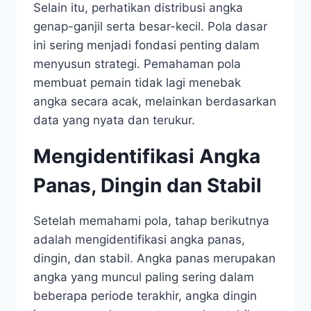
Selain itu, perhatikan distribusi angka
genap-ganjil serta besar-kecil. Pola dasar
ini sering menjadi fondasi penting dalam
menyusun strategi. Pemahaman pola
membuat pemain tidak lagi menebak
angka secara acak, melainkan berdasarkan
data yang nyata dan terukur.
Mengidentifikasi Angka
Panas, Dingin dan Stabil
Setelah memahami pola, tahap berikutnya
adalah mengidentifikasi angka panas,
dingin, dan stabil. Angka panas merupakan
angka yang muncul paling sering dalam
beberapa periode terakhir, angka dingin