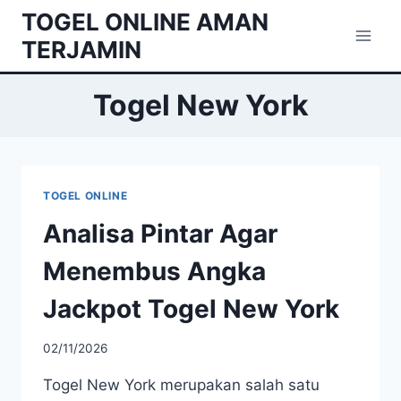
Skip
TOGEL ONLINE AMAN
to
TERJAMIN
content
Togel New York
TOGEL ONLINE
Analisa Pintar Agar
Menembus Angka
Jackpot Togel New York
02/11/2026
Togel New York merupakan salah satu