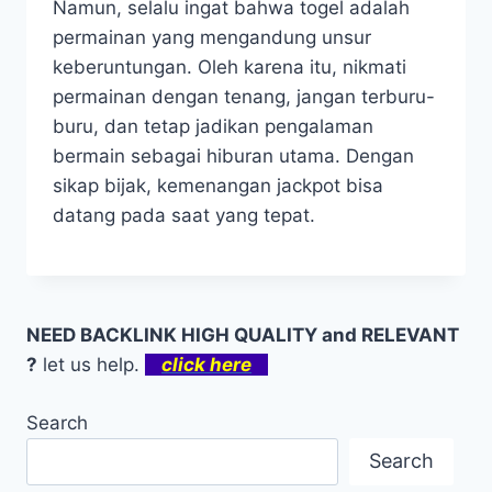
Namun, selalu ingat bahwa togel adalah
permainan yang mengandung unsur
keberuntungan. Oleh karena itu, nikmati
permainan dengan tenang, jangan terburu-
buru, dan tetap jadikan pengalaman
bermain sebagai hiburan utama. Dengan
sikap bijak, kemenangan jackpot bisa
datang pada saat yang tepat.
NEED BACKLINK HIGH QUALITY and RELEVANT
?
let us help.
click here
Search
Search