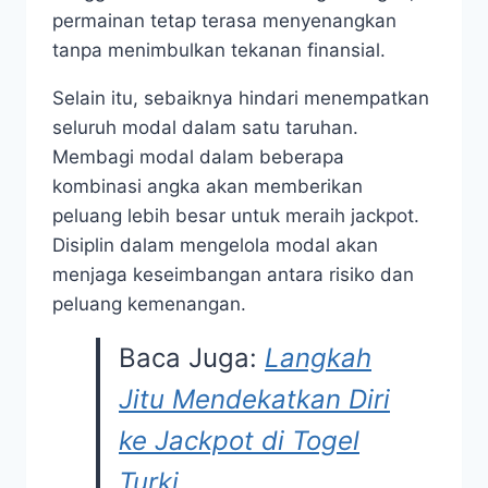
permainan tetap terasa menyenangkan
tanpa menimbulkan tekanan finansial.
Selain itu, sebaiknya hindari menempatkan
seluruh modal dalam satu taruhan.
Membagi modal dalam beberapa
kombinasi angka akan memberikan
peluang lebih besar untuk meraih jackpot.
Disiplin dalam mengelola modal akan
menjaga keseimbangan antara risiko dan
peluang kemenangan.
Baca Juga:
Langkah
Jitu Mendekatkan Diri
ke Jackpot di Togel
Turki