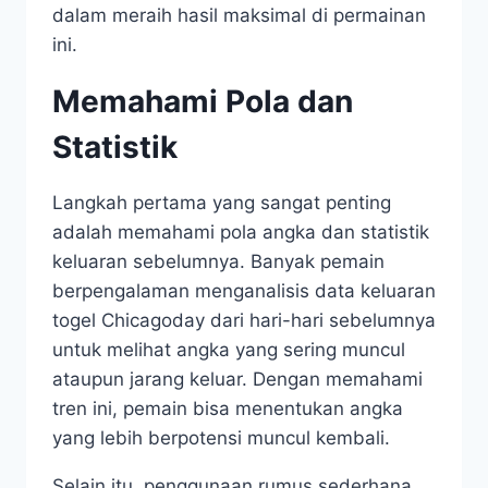
dalam meraih hasil maksimal di permainan
ini.
Memahami Pola dan
Statistik
Langkah pertama yang sangat penting
adalah memahami pola angka dan statistik
keluaran sebelumnya. Banyak pemain
berpengalaman menganalisis data keluaran
togel Chicagoday dari hari-hari sebelumnya
untuk melihat angka yang sering muncul
ataupun jarang keluar. Dengan memahami
tren ini, pemain bisa menentukan angka
yang lebih berpotensi muncul kembali.
Selain itu, penggunaan rumus sederhana