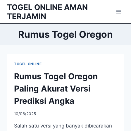
Skip
TOGEL ONLINE AMAN
to
TERJAMIN
content
Rumus Togel Oregon
TOGEL ONLINE
Rumus Togel Oregon
Paling Akurat Versi
Prediksi Angka
10/06/2025
Salah satu versi yang banyak dibicarakan