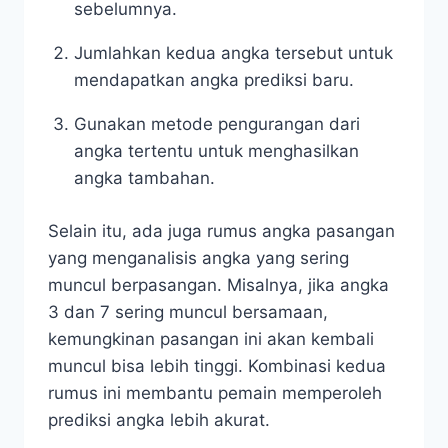
sebelumnya.
Jumlahkan kedua angka tersebut untuk
mendapatkan angka prediksi baru.
Gunakan metode pengurangan dari
angka tertentu untuk menghasilkan
angka tambahan.
Selain itu, ada juga rumus angka pasangan
yang menganalisis angka yang sering
muncul berpasangan. Misalnya, jika angka
3 dan 7 sering muncul bersamaan,
kemungkinan pasangan ini akan kembali
muncul bisa lebih tinggi. Kombinasi kedua
rumus ini membantu pemain memperoleh
prediksi angka lebih akurat.