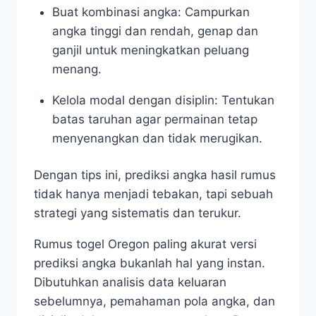
Buat kombinasi angka: Campurkan
angka tinggi dan rendah, genap dan
ganjil untuk meningkatkan peluang
menang.
Kelola modal dengan disiplin: Tentukan
batas taruhan agar permainan tetap
menyenangkan dan tidak merugikan.
Dengan tips ini, prediksi angka hasil rumus
tidak hanya menjadi tebakan, tapi sebuah
strategi yang sistematis dan terukur.
Rumus togel Oregon paling akurat versi
prediksi angka bukanlah hal yang instan.
Dibutuhkan analisis data keluaran
sebelumnya, pemahaman pola angka, dan