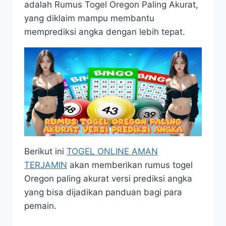
adalah Rumus Togel Oregon Paling Akurat,
yang diklaim mampu membantu
memprediksi angka dengan lebih tepat.
Berikut ini
TOGEL ONLINE AMAN
TERJAMIN
akan memberikan rumus togel
Oregon paling akurat versi prediksi angka
yang bisa dijadikan panduan bagi para
pemain.