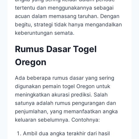
tertentu dan menggunakannya sebagai
acuan dalam memasang taruhan. Dengan
begitu, strategi tidak hanya mengandalkan
keberuntungan semata.
Rumus Dasar Togel
Oregon
Ada beberapa rumus dasar yang sering
digunakan pemain togel Oregon untuk
meningkatkan akurasi prediksi. Salah
satunya adalah rumus pengurangan dan
penjumlahan, yang memanfaatkan angka
keluaran sebelumnya. Contohnya:
Ambil dua angka terakhir dari hasil