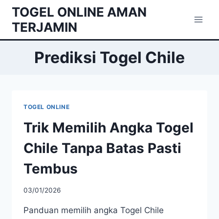
Skip
TOGEL ONLINE AMAN
to
TERJAMIN
content
Prediksi Togel Chile
TOGEL ONLINE
Trik Memilih Angka Togel
Chile Tanpa Batas Pasti
Tembus
03/01/2026
Panduan memilih angka Togel Chile