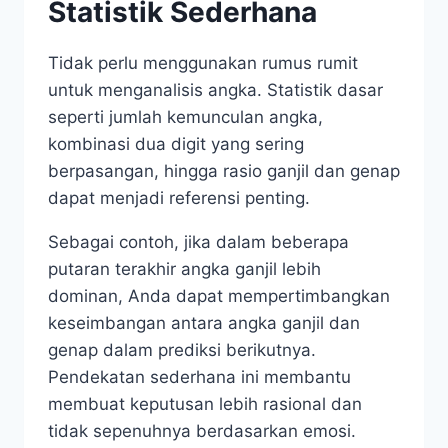
Statistik Sederhana
Tidak perlu menggunakan rumus rumit
untuk menganalisis angka. Statistik dasar
seperti jumlah kemunculan angka,
kombinasi dua digit yang sering
berpasangan, hingga rasio ganjil dan genap
dapat menjadi referensi penting.
Sebagai contoh, jika dalam beberapa
putaran terakhir angka ganjil lebih
dominan, Anda dapat mempertimbangkan
keseimbangan antara angka ganjil dan
genap dalam prediksi berikutnya.
Pendekatan sederhana ini membantu
membuat keputusan lebih rasional dan
tidak sepenuhnya berdasarkan emosi.