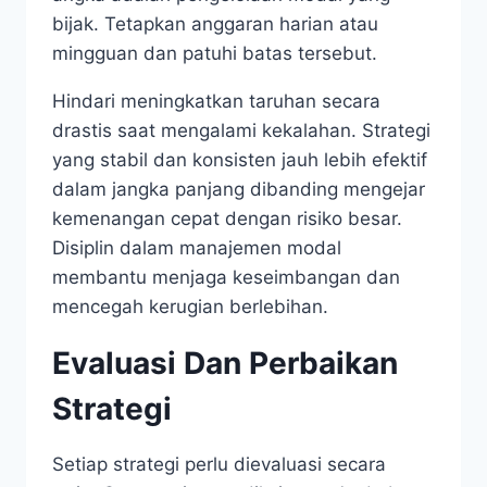
bijak. Tetapkan anggaran harian atau
mingguan dan patuhi batas tersebut.
Hindari meningkatkan taruhan secara
drastis saat mengalami kekalahan. Strategi
yang stabil dan konsisten jauh lebih efektif
dalam jangka panjang dibanding mengejar
kemenangan cepat dengan risiko besar.
Disiplin dalam manajemen modal
membantu menjaga keseimbangan dan
mencegah kerugian berlebihan.
Evaluasi Dan Perbaikan
Strategi
Setiap strategi perlu dievaluasi secara