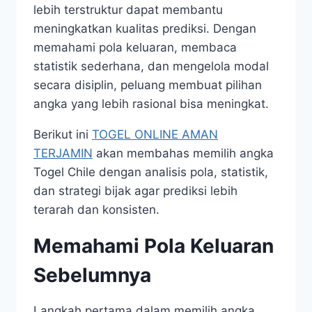
lebih terstruktur dapat membantu
meningkatkan kualitas prediksi. Dengan
memahami pola keluaran, membaca
statistik sederhana, dan mengelola modal
secara disiplin, peluang membuat pilihan
angka yang lebih rasional bisa meningkat.
Berikut ini
TOGEL ONLINE AMAN
TERJAMIN
akan membahas memilih angka
Togel Chile dengan analisis pola, statistik,
dan strategi bijak agar prediksi lebih
terarah dan konsisten.
Memahami Pola Keluaran
Sebelumnya
Langkah pertama dalam memilih angka