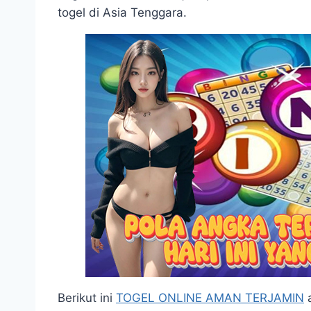
togel di Asia Tenggara.
Berikut ini
TOGEL ONLINE AMAN TERJAMIN
a