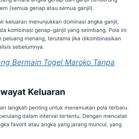
rem (semua genap atau semua ganjil).
hir keluaran menunjukkan dominasi angka ganjil,
 kombinasi genap-ganjil yang seimbang. Pola ini
 peluang menang, terutama jika dikombinasikan
lisis sebelumnya.
ang Bermain Togel Maroko Tanpa
iwayat Keluaran
kan langkah penting untuk menemukan pola terbaru.
erulang dalam interval tertentu. Dengan mencatat
ka favorit atau angka yang jarang muncul, yang