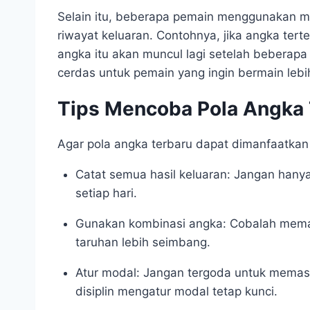
Selain itu, beberapa pemain menggunakan me
riwayat keluaran. Contohnya, jika angka ter
angka itu akan muncul lagi setelah beberapa p
cerdas untuk pemain yang ingin bermain lebi
Tips Mencoba Pola Angka 
Agar pola angka terbaru dapat dimanfaatkan 
Catat semua hasil keluaran: Jangan hany
setiap hari.
Gunakan kombinasi angka: Cobalah memadu
taruhan lebih seimbang.
Atur modal: Jangan tergoda untuk memas
disiplin mengatur modal tetap kunci.