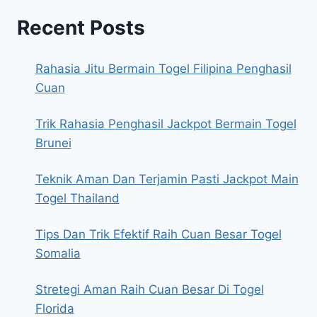
Recent Posts
Rahasia Jitu Bermain Togel Filipina Penghasil
Cuan
Trik Rahasia Penghasil Jackpot Bermain Togel
Brunei
Teknik Aman Dan Terjamin Pasti Jackpot Main
Togel Thailand
Tips Dan Trik Efektif Raih Cuan Besar Togel
Somalia
Stretegi Aman Raih Cuan Besar Di Togel
Florida