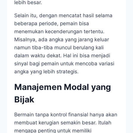
lebih besar.
Selain itu, dengan mencatat hasil selama
beberapa periode, pemain bisa
menemukan kecenderungan tertentu.
Misalnya, ada angka yang jarang keluar
namun tiba-tiba muncul berulang kali
dalam waktu dekat. Hal ini bisa menjadi
sinyal bagi pemain untuk mencoba variasi
angka yang lebih strategis.
Manajemen Modal yang
Bijak
Bermain tanpa kontrol finansial hanya akan
membuat kerugian semakin besar. Itulah
mengapa penting untuk memiliki