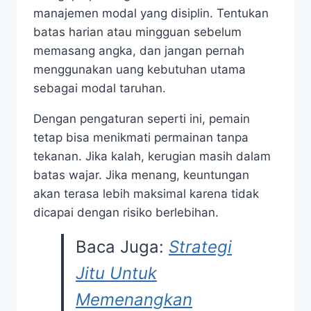
manajemen modal yang disiplin. Tentukan
batas harian atau mingguan sebelum
memasang angka, dan jangan pernah
menggunakan uang kebutuhan utama
sebagai modal taruhan.
Dengan pengaturan seperti ini, pemain
tetap bisa menikmati permainan tanpa
tekanan. Jika kalah, kerugian masih dalam
batas wajar. Jika menang, keuntungan
akan terasa lebih maksimal karena tidak
dicapai dengan risiko berlebihan.
Baca Juga:
Strategi
Jitu Untuk
Memenangkan