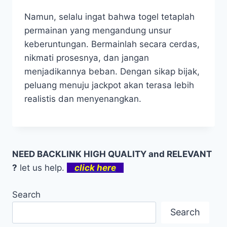
Namun, selalu ingat bahwa togel tetaplah
permainan yang mengandung unsur
keberuntungan. Bermainlah secara cerdas,
nikmati prosesnya, dan jangan
menjadikannya beban. Dengan sikap bijak,
peluang menuju jackpot akan terasa lebih
realistis dan menyenangkan.
NEED BACKLINK HIGH QUALITY and RELEVANT
?
let us help.
click here
Search
Search