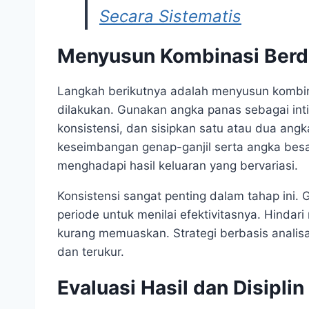
Secara Sistematis
Menyusun Kombinasi Berd
Langkah berikutnya adalah menyusun kombin
dilakukan. Gunakan angka panas sebagai int
konsistensi, dan sisipkan satu atau dua angka
keseimbangan genap-ganjil serta angka besar-
menghadapi hasil keluaran yang bervariasi.
Konsistensi sangat penting dalam tahap ini
periode untuk menilai efektivitasnya. Hindar
kurang memuaskan. Strategi berbasis analisa b
dan terukur.
Evaluasi Hasil dan Disipli