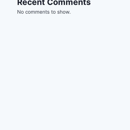
Recent Comments
No comments to show.