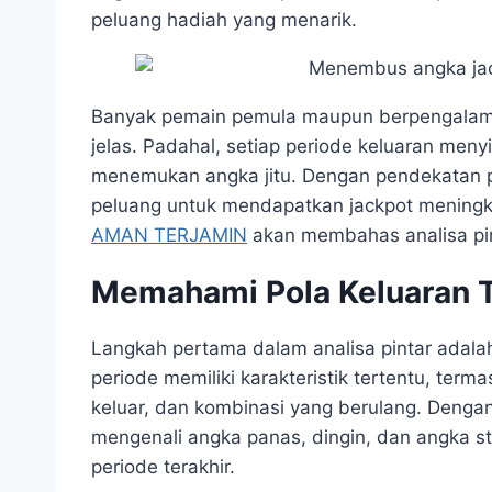
peluang hadiah yang menarik.
Banyak pemain pemula maupun berpengalaman 
jelas. Padahal, setiap periode keluaran men
menemukan angka jitu. Dengan pendekatan pint
peluang untuk mendapatkan jackpot meningkat
AMAN TERJAMIN
akan membahas analisa pin
Memahami Pola Keluaran 
Langkah pertama dalam analisa pintar adala
periode memiliki karakteristik tertentu, ter
keluar, dan kombinasi yang berulang. Denga
mengenali angka panas, dingin, dan angka s
periode terakhir.