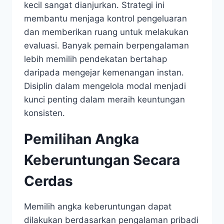
kecil sangat dianjurkan. Strategi ini
membantu menjaga kontrol pengeluaran
dan memberikan ruang untuk melakukan
evaluasi. Banyak pemain berpengalaman
lebih memilih pendekatan bertahap
daripada mengejar kemenangan instan.
Disiplin dalam mengelola modal menjadi
kunci penting dalam meraih keuntungan
konsisten.
Pemilihan Angka
Keberuntungan Secara
Cerdas
Memilih angka keberuntungan dapat
dilakukan berdasarkan pengalaman pribadi