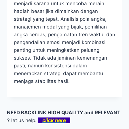
menjadi sarana untuk mencoba meraih
hadiah besar jika dimainkan dengan
strategi yang tepat. Analisis pola angka,
manajemen modal yang bijak, pemilihan
angka cerdas, pengamatan tren waktu, dan
pengendalian emosi menjadi kombinasi
penting untuk meningkatkan peluang
sukses. Tidak ada jaminan kemenangan
pasti, namun konsistensi dalam
menerapkan strategi dapat membantu
menjaga stabilitas hasil.
NEED BACKLINK HIGH QUALITY and RELEVANT
?
let us help.
click here