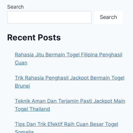
Search
Search
Recent Posts
Rahasia Jitu Bermain Togel Filipina Penghasil
Cuan
Trik Rahasia Penghasil Jackpot Bermain Togel
Brunei
Teknik Aman Dan Terjamin Pasti Jackpot Main
Togel Thailand
Tips Dan Trik Efektif Raih Cuan Besar Togel
Somalia