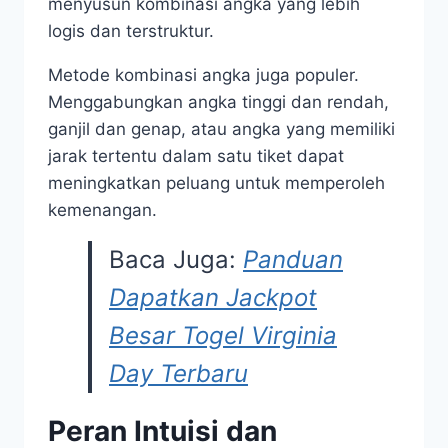
menyusun kombinasi angka yang lebih
logis dan terstruktur.
Metode kombinasi angka juga populer.
Menggabungkan angka tinggi dan rendah,
ganjil dan genap, atau angka yang memiliki
jarak tertentu dalam satu tiket dapat
meningkatkan peluang untuk memperoleh
kemenangan.
Baca Juga:
Panduan
Dapatkan Jackpot
Besar Togel Virginia
Day Terbaru
Peran Intuisi dan