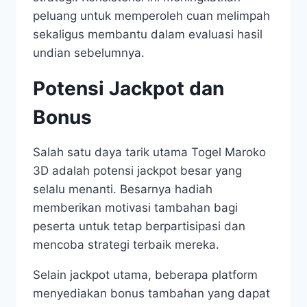
peluang untuk memperoleh cuan melimpah
sekaligus membantu dalam evaluasi hasil
undian sebelumnya.
Potensi Jackpot dan
Bonus
Salah satu daya tarik utama Togel Maroko
3D adalah potensi jackpot besar yang
selalu menanti. Besarnya hadiah
memberikan motivasi tambahan bagi
peserta untuk tetap berpartisipasi dan
mencoba strategi terbaik mereka.
Selain jackpot utama, beberapa platform
menyediakan bonus tambahan yang dapat