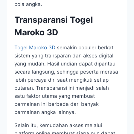
pola angka.
Transparansi Togel
Maroko 3D
Togel Maroko 3D
semakin populer berkat
sistem yang transparan dan akses digital
yang mudah. Hasil undian dapat dipantau
secara langsung, sehingga peserta merasa
lebih percaya diri saat mengikuti setiap
putaran. Transparansi ini menjadi salah
satu faktor utama yang membuat
permainan ini berbeda dari banyak
permainan angka lainnya.
Selain itu, kemudahan akses melalui
platform online membuat siapa pun dapat