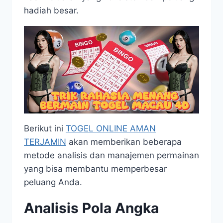
hadiah besar.
Berikut ini
TOGEL ONLINE AMAN
TERJAMIN
akan memberikan beberapa
metode analisis dan manajemen permainan
yang bisa membantu memperbesar
peluang Anda.
Analisis Pola Angka