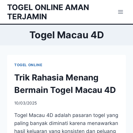
Skip
TOGEL ONLINE AMAN
to
TERJAMIN
content
Togel Macau 4D
TOGEL ONLINE
Trik Rahasia Menang
Bermain Togel Macau 4D
10/03/2025
Togel Macau 4D adalah pasaran togel yang
paling banyak diminati karena menawarkan
hasil keluaran yang konsisten dan peluang