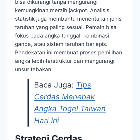
bisa dikurangi tanpa mengurangi
kemungkinan meraih jackpot. Analisis
statistik juga membantu menentukan jenis
taruhan yang paling sesuai. Pemain bisa
fokus pada angka tunggal, kombinasi
ganda, atau sistem taruhan berlapis.
Pendekatan ini membuat proses pemilihan
angka lebih terstruktur dan mengurangi
unsur tebakan.
Baca Juga:
Tips
Cerdas Menebak
Angka Togel Taiwan
Hari Ini
Strategi Cerdas