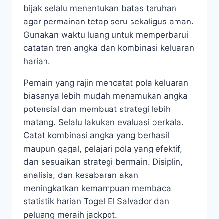
bijak selalu menentukan batas taruhan
agar permainan tetap seru sekaligus aman.
Gunakan waktu luang untuk memperbarui
catatan tren angka dan kombinasi keluaran
harian.
Pemain yang rajin mencatat pola keluaran
biasanya lebih mudah menemukan angka
potensial dan membuat strategi lebih
matang. Selalu lakukan evaluasi berkala.
Catat kombinasi angka yang berhasil
maupun gagal, pelajari pola yang efektif,
dan sesuaikan strategi bermain. Disiplin,
analisis, dan kesabaran akan
meningkatkan kemampuan membaca
statistik harian Togel El Salvador dan
peluang meraih jackpot.