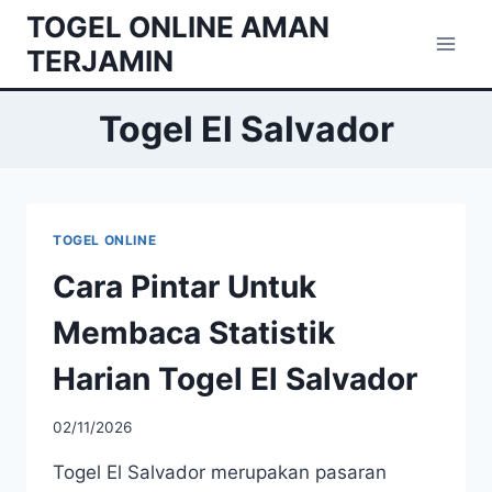
Skip
TOGEL ONLINE AMAN
to
TERJAMIN
content
Togel El Salvador
TOGEL ONLINE
Cara Pintar Untuk
Membaca Statistik
Harian Togel El Salvador
02/11/2026
Togel El Salvador merupakan pasaran