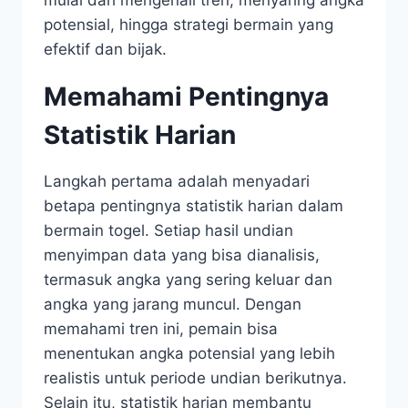
mulai dari mengenali tren, menyaring angka
potensial, hingga strategi bermain yang
efektif dan bijak.
Memahami Pentingnya
Statistik Harian
Langkah pertama adalah menyadari
betapa pentingnya statistik harian dalam
bermain togel. Setiap hasil undian
menyimpan data yang bisa dianalisis,
termasuk angka yang sering keluar dan
angka yang jarang muncul. Dengan
memahami tren ini, pemain bisa
menentukan angka potensial yang lebih
realistis untuk periode undian berikutnya.
Selain itu, statistik harian membantu