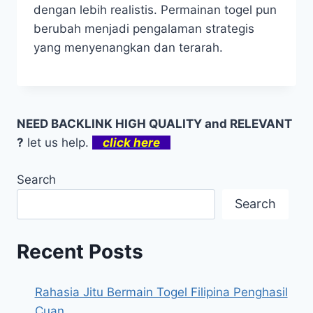
dengan lebih realistis. Permainan togel pun
berubah menjadi pengalaman strategis
yang menyenangkan dan terarah.
NEED BACKLINK HIGH QUALITY and RELEVANT
?
let us help.
click here
Search
Search
Recent Posts
Rahasia Jitu Bermain Togel Filipina Penghasil
Cuan