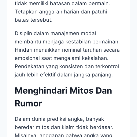
tidak memiliki batasan dalam bermain.
Tetapkan anggaran harian dan patuhi
batas tersebut.
Disiplin dalam manajemen modal
membantu menjaga kestabilan permainan.
Hindari menaikkan nominal taruhan secara
emosional saat mengalami kekalahan.
Pendekatan yang konsisten dan terkontrol
jauh lebih efektif dalam jangka panjang.
Menghindari Mitos Dan
Rumor
Dalam dunia prediksi angka, banyak
beredar mitos dan klaim tidak berdasar.
Misalnya, anggapan bahwa angka yang