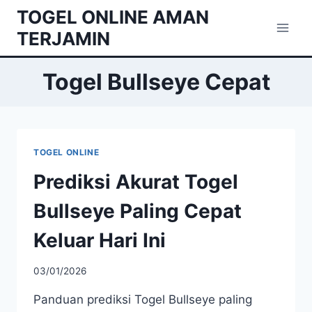
Skip
TOGEL ONLINE AMAN
to
TERJAMIN
content
Togel Bullseye Cepat
TOGEL ONLINE
Prediksi Akurat Togel
Bullseye Paling Cepat
Keluar Hari Ini
03/01/2026
Panduan prediksi Togel Bullseye paling