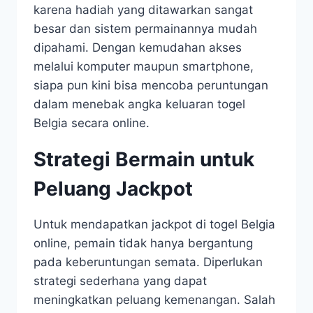
karena hadiah yang ditawarkan sangat
besar dan sistem permainannya mudah
dipahami. Dengan kemudahan akses
melalui komputer maupun smartphone,
siapa pun kini bisa mencoba peruntungan
dalam menebak angka keluaran togel
Belgia secara online.
Strategi Bermain untuk
Peluang Jackpot
Untuk mendapatkan jackpot di togel Belgia
online, pemain tidak hanya bergantung
pada keberuntungan semata. Diperlukan
strategi sederhana yang dapat
meningkatkan peluang kemenangan. Salah