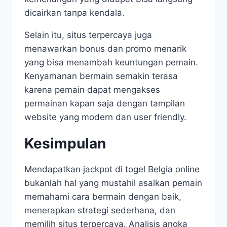
dicairkan tanpa kendala.
Selain itu, situs terpercaya juga
menawarkan bonus dan promo menarik
yang bisa menambah keuntungan pemain.
Kenyamanan bermain semakin terasa
karena pemain dapat mengakses
permainan kapan saja dengan tampilan
website yang modern dan user friendly.
Kesimpulan
Mendapatkan jackpot di togel Belgia online
bukanlah hal yang mustahil asalkan pemain
memahami cara bermain dengan baik,
menerapkan strategi sederhana, dan
memilih situs terpercaya. Analisis angka