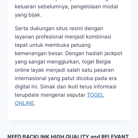
keluaran sebelumnya, pengelolaan modal
yang bijak.
Serta dukungan situs resmi dengan
layanan profesional menjadi kombinasi
tepat untuk membuka peluang
kemenangan besar. Dengan hadiah jackpot
yang sangat menggiurkan, togel Belgia
online layak menjadi salah satu pasaran
internasional yang patut dicoba pada era
digital ini. Simak dan ikuti terus informasi
terupdate mengenai seputar
TOGEL
ONLINE
.
NEED BACKLINK HIGH QUALITY and RELEVANT