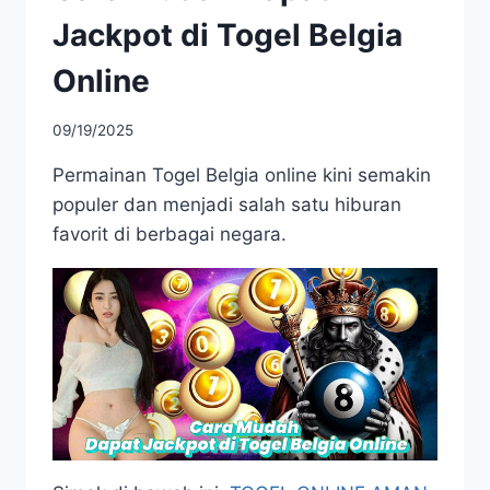
Jackpot di Togel Belgia
Online
09/19/2025
Permainan Togel Belgia online kini semakin
populer dan menjadi salah satu hiburan
favorit di berbagai negara.