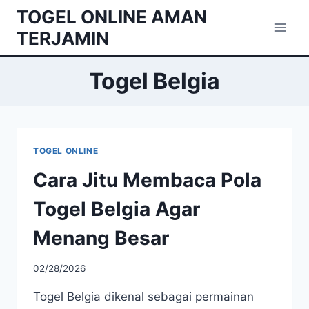
Skip
TOGEL ONLINE AMAN
to
TERJAMIN
content
Togel Belgia
TOGEL ONLINE
Cara Jitu Membaca Pola
Togel Belgia Agar
Menang Besar
02/28/2026
Togel Belgia dikenal sebagai permainan