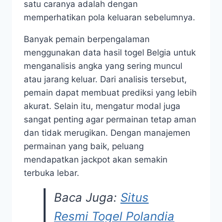
satu caranya adalah dengan
memperhatikan pola keluaran sebelumnya.
Banyak pemain berpengalaman
menggunakan data hasil togel Belgia untuk
menganalisis angka yang sering muncul
atau jarang keluar. Dari analisis tersebut,
pemain dapat membuat prediksi yang lebih
akurat. Selain itu, mengatur modal juga
sangat penting agar permainan tetap aman
dan tidak merugikan. Dengan manajemen
permainan yang baik, peluang
mendapatkan jackpot akan semakin
terbuka lebar.
Baca Juga:
Situs
Resmi Togel Polandia