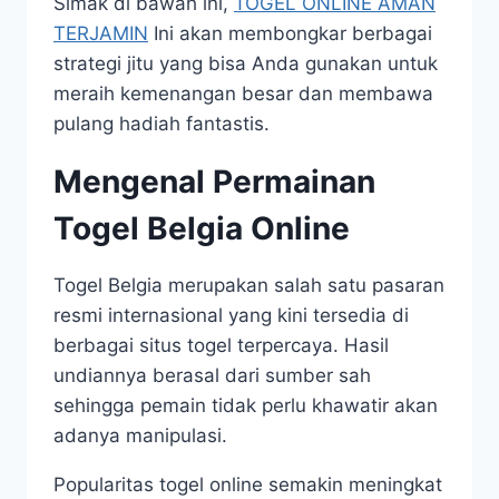
Simak di bawah ini,
TOGEL ONLINE AMAN
TERJAMIN
Ini akan membongkar berbagai
strategi jitu yang bisa Anda gunakan untuk
meraih kemenangan besar dan membawa
pulang hadiah fantastis.
Mengenal Permainan
Togel Belgia Online
Togel Belgia merupakan salah satu pasaran
resmi internasional yang kini tersedia di
berbagai situs togel terpercaya. Hasil
undiannya berasal dari sumber sah
sehingga pemain tidak perlu khawatir akan
adanya manipulasi.
Popularitas togel online semakin meningkat