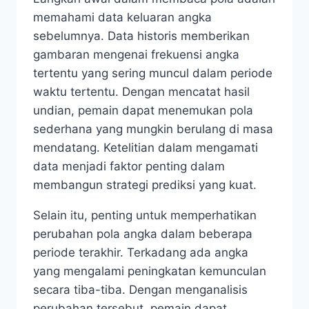
memahami data keluaran angka
sebelumnya. Data historis memberikan
gambaran mengenai frekuensi angka
tertentu yang sering muncul dalam periode
waktu tertentu. Dengan mencatat hasil
undian, pemain dapat menemukan pola
sederhana yang mungkin berulang di masa
mendatang. Ketelitian dalam mengamati
data menjadi faktor penting dalam
membangun strategi prediksi yang kuat.
Selain itu, penting untuk memperhatikan
perubahan pola angka dalam beberapa
periode terakhir. Terkadang ada angka
yang mengalami peningkatan kemunculan
secara tiba-tiba. Dengan menganalisis
perubahan tersebut, pemain dapat