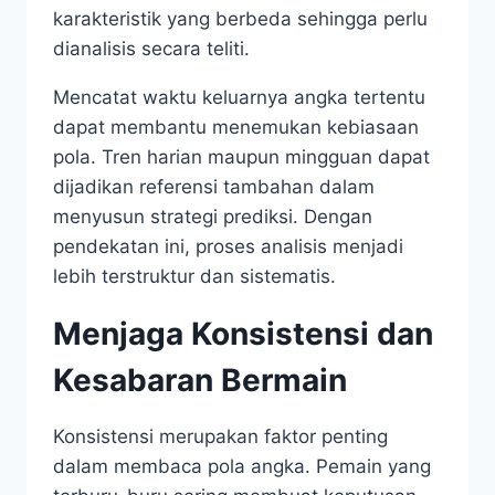
karakteristik yang berbeda sehingga perlu
dianalisis secara teliti.
Mencatat waktu keluarnya angka tertentu
dapat membantu menemukan kebiasaan
pola. Tren harian maupun mingguan dapat
dijadikan referensi tambahan dalam
menyusun strategi prediksi. Dengan
pendekatan ini, proses analisis menjadi
lebih terstruktur dan sistematis.
Menjaga Konsistensi dan
Kesabaran Bermain
Konsistensi merupakan faktor penting
dalam membaca pola angka. Pemain yang