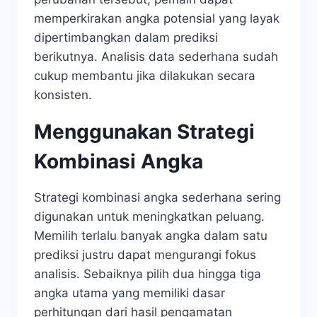
memperkirakan angka potensial yang layak
dipertimbangkan dalam prediksi
berikutnya. Analisis data sederhana sudah
cukup membantu jika dilakukan secara
konsisten.
Menggunakan Strategi
Kombinasi Angka
Strategi kombinasi angka sederhana sering
digunakan untuk meningkatkan peluang.
Memilih terlalu banyak angka dalam satu
prediksi justru dapat mengurangi fokus
analisis. Sebaiknya pilih dua hingga tiga
angka utama yang memiliki dasar
perhitungan dari hasil pengamatan