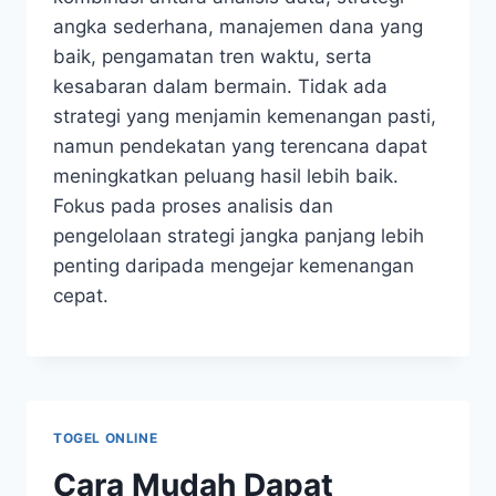
angka sederhana, manajemen dana yang
baik, pengamatan tren waktu, serta
kesabaran dalam bermain. Tidak ada
strategi yang menjamin kemenangan pasti,
namun pendekatan yang terencana dapat
meningkatkan peluang hasil lebih baik.
Fokus pada proses analisis dan
pengelolaan strategi jangka panjang lebih
penting daripada mengejar kemenangan
cepat.
TOGEL ONLINE
Cara Mudah Dapat