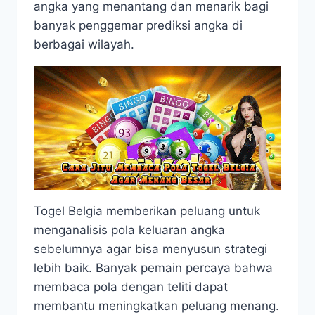
angka yang menantang dan menarik bagi
banyak penggemar prediksi angka di
berbagai wilayah.
Togel Belgia memberikan peluang untuk
menganalisis pola keluaran angka
sebelumnya agar bisa menyusun strategi
lebih baik. Banyak pemain percaya bahwa
membaca pola dengan teliti dapat
membantu meningkatkan peluang menang.