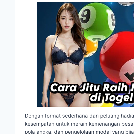
Dengan format sederhana dan peluang hadia
kesempatan untuk meraih kemenangan besar 
pola angka, dan pengelolaan modal yang bija