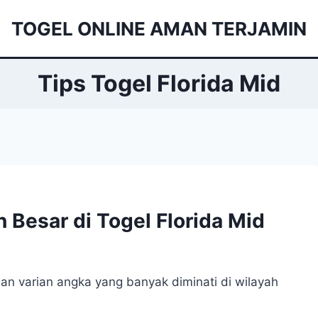
TOGEL ONLINE AMAN TERJAMIN
Tips Togel Florida Mid
 Besar di Togel Florida Mid
nan varian angka yang banyak diminati di wilayah