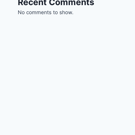
Recent Comments
No comments to show.