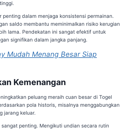
inggi.
or penting dalam menjaga konsistensi permainan.
gan saldo membantu meminimalkan risiko kerugian
h lama. Pendekatan ini sangat efektif untuk
n signifikan dalam jangka panjang.
ay Mudah Menang Besar Siap
lkan Kemenangan
eningkatkan peluang meraih cuan besar di Togel
erdasarkan pola historis, misalnya menggabungkan
 jarang keluar.
 sangat penting. Mengikuti undian secara rutin