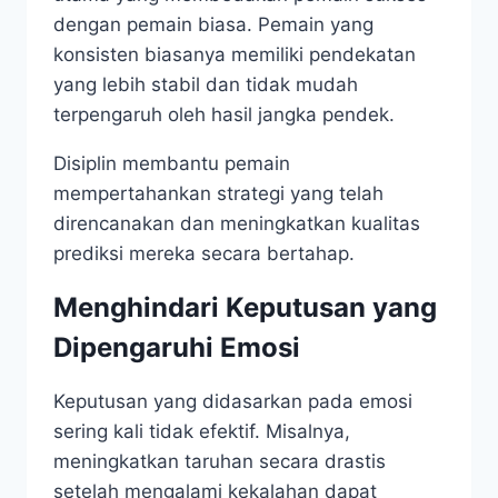
dengan pemain biasa. Pemain yang
konsisten biasanya memiliki pendekatan
yang lebih stabil dan tidak mudah
terpengaruh oleh hasil jangka pendek.
Disiplin membantu pemain
mempertahankan strategi yang telah
direncanakan dan meningkatkan kualitas
prediksi mereka secara bertahap.
Menghindari Keputusan yang
Dipengaruhi Emosi
Keputusan yang didasarkan pada emosi
sering kali tidak efektif. Misalnya,
meningkatkan taruhan secara drastis
setelah mengalami kekalahan dapat