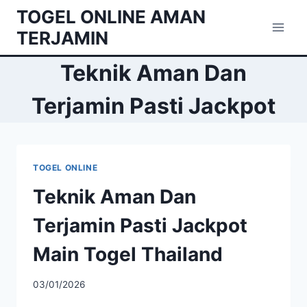
Skip
TOGEL ONLINE AMAN
to
TERJAMIN
content
Teknik Aman Dan
Terjamin Pasti Jackpot
TOGEL ONLINE
Teknik Aman Dan
Terjamin Pasti Jackpot
Main Togel Thailand
03/01/2026