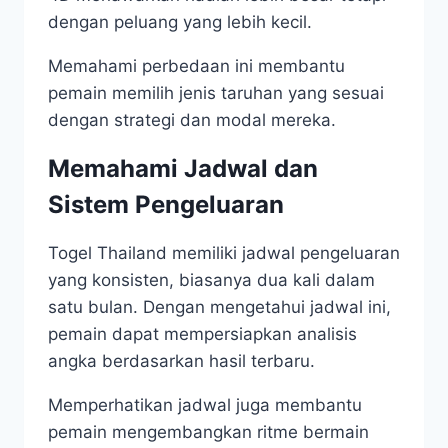
dengan peluang yang lebih kecil.
Memahami perbedaan ini membantu
pemain memilih jenis taruhan yang sesuai
dengan strategi dan modal mereka.
Memahami Jadwal dan
Sistem Pengeluaran
Togel Thailand memiliki jadwal pengeluaran
yang konsisten, biasanya dua kali dalam
satu bulan. Dengan mengetahui jadwal ini,
pemain dapat mempersiapkan analisis
angka berdasarkan hasil terbaru.
Memperhatikan jadwal juga membantu
pemain mengembangkan ritme bermain