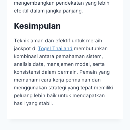
mengembangkan pendekatan yang lebih
efektif dalam jangka panjang.
Kesimpulan
Teknik aman dan efektif untuk meraih
jackpot di
Togel Thailand
membutuhkan
kombinasi antara pemahaman sistem,
analisis data, manajemen modal, serta
konsistensi dalam bermain. Pemain yang
memahami cara kerja permainan dan
menggunakan strategi yang tepat memiliki
peluang lebih baik untuk mendapatkan
hasil yang stabil.