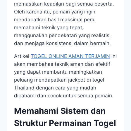
memastikan keadilan bagi semua peserta.
Oleh karena itu, pemain yang ingin
mendapatkan hasil maksimal perlu
memahami teknik yang tepat,
menggunakan pendekatan yang realistis,
dan menjaga konsistensi dalam bermain.
Artikel
TOGEL ONLINE AMAN TERJAMIN
ini
akan membahas teknik aman dan efektif
yang dapat membantu meningkatkan
peluang mendapatkan jackpot di togel
Thailand dengan cara yang mudah
dipahami dan cocok untuk semua pemain.
Memahami Sistem dan
Struktur Permainan Togel