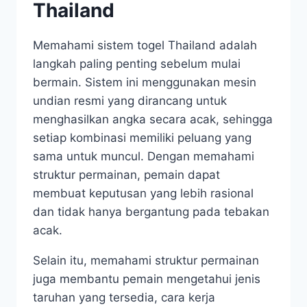
Thailand
Memahami sistem togel Thailand adalah
langkah paling penting sebelum mulai
bermain. Sistem ini menggunakan mesin
undian resmi yang dirancang untuk
menghasilkan angka secara acak, sehingga
setiap kombinasi memiliki peluang yang
sama untuk muncul. Dengan memahami
struktur permainan, pemain dapat
membuat keputusan yang lebih rasional
dan tidak hanya bergantung pada tebakan
acak.
Selain itu, memahami struktur permainan
juga membantu pemain mengetahui jenis
taruhan yang tersedia, cara kerja