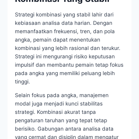
Strategi kombinasi yang stabil lahir dari
kebiasaan analisa data harian. Dengan
memanfaatkan frekuensi, tren, dan pola
angka, pemain dapat menentukan
kombinasi yang lebih rasional dan terukur.
Strategi ini mengurangi risiko keputusan
impulsif dan membantu pemain tetap fokus
pada angka yang memiliki peluang lebih
tinggi.
Selain fokus pada angka, manajemen
modal juga menjadi kunci stabilitas
strategi. Kombinasi akurat tanpa
pengaturan taruhan yang tepat tetap
berisiko. Gabungan antara analisa data
yang cermat dan disiplin dalam mengatur