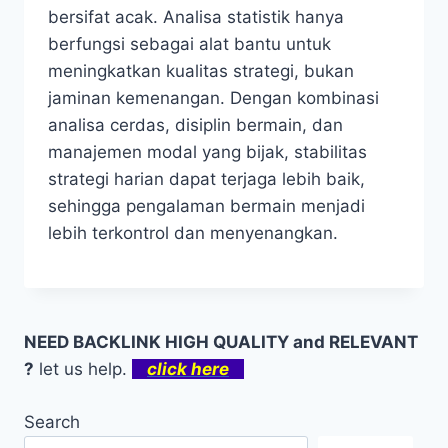
bersifat acak. Analisa statistik hanya
berfungsi sebagai alat bantu untuk
meningkatkan kualitas strategi, bukan
jaminan kemenangan. Dengan kombinasi
analisa cerdas, disiplin bermain, dan
manajemen modal yang bijak, stabilitas
strategi harian dapat terjaga lebih baik,
sehingga pengalaman bermain menjadi
lebih terkontrol dan menyenangkan.
NEED BACKLINK HIGH QUALITY and RELEVANT
?
let us help.
click here
Search