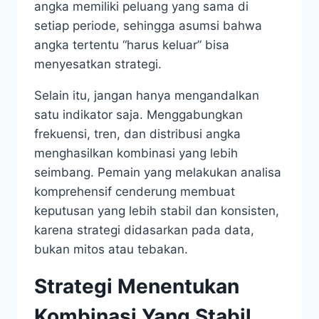
angka memiliki peluang yang sama di
setiap periode, sehingga asumsi bahwa
angka tertentu “harus keluar” bisa
menyesatkan strategi.
Selain itu, jangan hanya mengandalkan
satu indikator saja. Menggabungkan
frekuensi, tren, dan distribusi angka
menghasilkan kombinasi yang lebih
seimbang. Pemain yang melakukan analisa
komprehensif cenderung membuat
keputusan yang lebih stabil dan konsisten,
karena strategi didasarkan pada data,
bukan mitos atau tebakan.
Strategi Menentukan
Kombinasi Yang Stabil