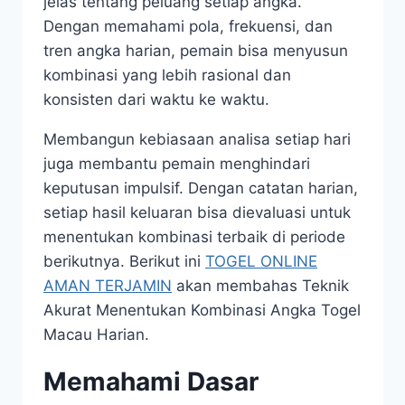
jelas tentang peluang setiap angka.
Dengan memahami pola, frekuensi, dan
tren angka harian, pemain bisa menyusun
kombinasi yang lebih rasional dan
konsisten dari waktu ke waktu.
Membangun kebiasaan analisa setiap hari
juga membantu pemain menghindari
keputusan impulsif. Dengan catatan harian,
setiap hasil keluaran bisa dievaluasi untuk
menentukan kombinasi terbaik di periode
berikutnya. Berikut ini
TOGEL ONLINE
AMAN TERJAMIN
akan membahas Teknik
Akurat Menentukan Kombinasi Angka Togel
Macau Harian.
Memahami Dasar