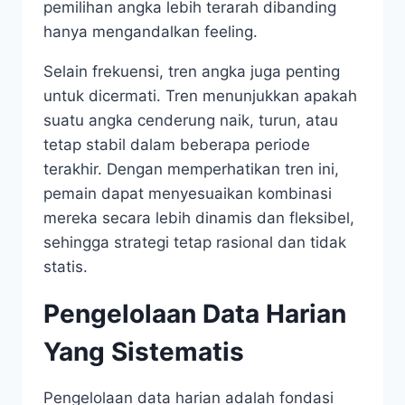
pemilihan angka lebih terarah dibanding
hanya mengandalkan feeling.
Selain frekuensi, tren angka juga penting
untuk dicermati. Tren menunjukkan apakah
suatu angka cenderung naik, turun, atau
tetap stabil dalam beberapa periode
terakhir. Dengan memperhatikan tren ini,
pemain dapat menyesuaikan kombinasi
mereka secara lebih dinamis dan fleksibel,
sehingga strategi tetap rasional dan tidak
statis.
Pengelolaan Data Harian
Yang Sistematis
Pengelolaan data harian adalah fondasi