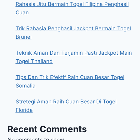
Rahasia Jitu Bermain Togel Filipina Penghasil
Cuan
Trik Rahasia Penghasil Jackpot Bermain Togel
Brunei
Teknik Aman Dan Terjamin Pasti Jackpot Main
Togel Thailand
Tips Dan Trik Efektif Raih Cuan Besar Togel
Somalia
Stretegi Aman Raih Cuan Besar Di Togel
Florida
Recent Comments
No comments to show.