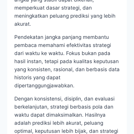
memperkuat dasar strategi, dan
meningkatkan peluang prediksi yang lebih
akurat.
Pendekatan jangka panjang membantu
pembaca memahami efektivitas strategi
dari waktu ke waktu. Fokus bukan pada
hasil instan, tetapi pada kualitas keputusan
yang konsisten, rasional, dan berbasis data
historis yang dapat
dipertanggungjawabkan.
Dengan konsistensi, disiplin, dan evaluasi
berkelanjutan, strategi berbasis pola dan
waktu dapat dimaksimalkan. Hasilnya
adalah prediksi lebih akurat, peluang
optimal, keputusan lebih bijak, dan strategi