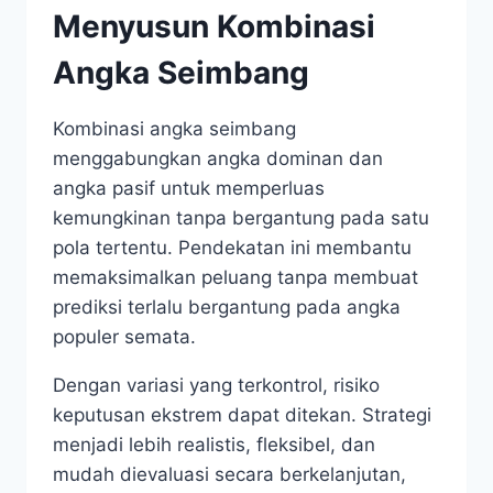
Menyusun Kombinasi
Angka Seimbang
Kombinasi angka seimbang
menggabungkan angka dominan dan
angka pasif untuk memperluas
kemungkinan tanpa bergantung pada satu
pola tertentu. Pendekatan ini membantu
memaksimalkan peluang tanpa membuat
prediksi terlalu bergantung pada angka
populer semata.
Dengan variasi yang terkontrol, risiko
keputusan ekstrem dapat ditekan. Strategi
menjadi lebih realistis, fleksibel, dan
mudah dievaluasi secara berkelanjutan,