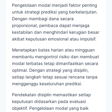
Pengelolaan modal menjadi faktor penting
untuk strategi prediksi yang berkelanjutan.
Dengan membagi dana secara
proporsional, pembaca dapat menjaga
kestabilan dan menghindari kerugian besar
akibat keputusan emosional atau impulsif.
Menetapkan batas harian atau mingguan
membantu mengontrol risiko dan membuat
modal terbatas tetap dimanfaatkan secara
optimal. Dengan strategi yang disiplin,
setiap langkah tetap sesuai rencana tanpa
mengganggu keseluruhan prediksi.
Pendekatan disiplin memastikan setiap
keputusan didasarkan pada evaluasi
objektif. Pengelolaan modal yang baik