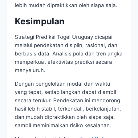
lebih mudah dipraktikkan oleh siapa saja.
Kesimpulan
Strategi Prediksi Togel Uruguay dicapai
melalui pendekatan disiplin, rasional, dan
berbasis data. Analisis pola dan tren angka
memperkuat efektivitas prediksi secara
menyeluruh.
Dengan pengelolaan modal dan waktu
yang tepat, setiap langkah dapat diambil
secara terukur. Pendekatan ini mendorong
hasil lebih stabil, terkendali, berkelanjutan,
dan mudah dipraktikkan oleh siapa saja,
sambil meminimalkan risiko kesalahan.