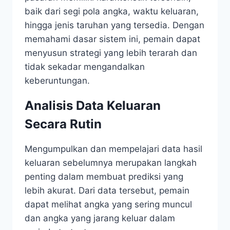
baik dari segi pola angka, waktu keluaran,
hingga jenis taruhan yang tersedia. Dengan
memahami dasar sistem ini, pemain dapat
menyusun strategi yang lebih terarah dan
tidak sekadar mengandalkan
keberuntungan.
Analisis Data Keluaran
Secara Rutin
Mengumpulkan dan mempelajari data hasil
keluaran sebelumnya merupakan langkah
penting dalam membuat prediksi yang
lebih akurat. Dari data tersebut, pemain
dapat melihat angka yang sering muncul
dan angka yang jarang keluar dalam