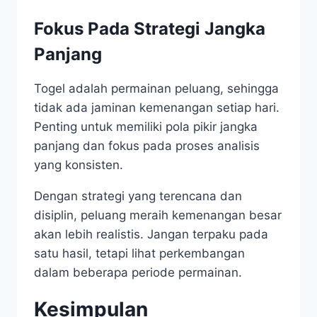
Fokus Pada Strategi Jangka
Panjang
Togel adalah permainan peluang, sehingga
tidak ada jaminan kemenangan setiap hari.
Penting untuk memiliki pola pikir jangka
panjang dan fokus pada proses analisis
yang konsisten.
Dengan strategi yang terencana dan
disiplin, peluang meraih kemenangan besar
akan lebih realistis. Jangan terpaku pada
satu hasil, tetapi lihat perkembangan
dalam beberapa periode permainan.
Kesimpulan