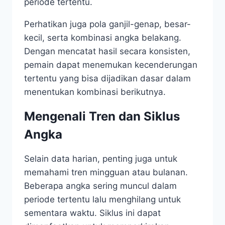
periode tertentu.
Perhatikan juga pola ganjil-genap, besar-
kecil, serta kombinasi angka belakang.
Dengan mencatat hasil secara konsisten,
pemain dapat menemukan kecenderungan
tertentu yang bisa dijadikan dasar dalam
menentukan kombinasi berikutnya.
Mengenali Tren dan Siklus
Angka
Selain data harian, penting juga untuk
memahami tren mingguan atau bulanan.
Beberapa angka sering muncul dalam
periode tertentu lalu menghilang untuk
sementara waktu. Siklus ini dapat