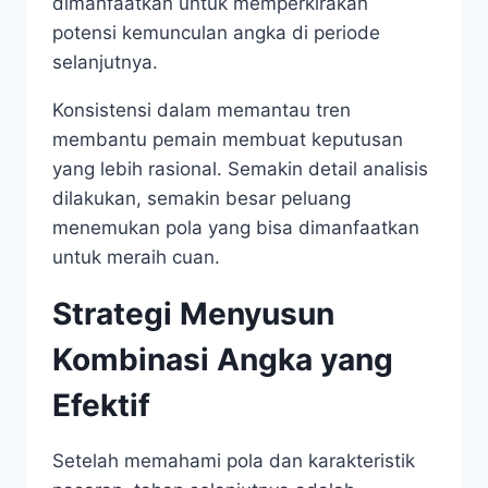
dimanfaatkan untuk memperkirakan
potensi kemunculan angka di periode
selanjutnya.
Konsistensi dalam memantau tren
membantu pemain membuat keputusan
yang lebih rasional. Semakin detail analisis
dilakukan, semakin besar peluang
menemukan pola yang bisa dimanfaatkan
untuk meraih cuan.
Strategi Menyusun
Kombinasi Angka yang
Efektif
Setelah memahami pola dan karakteristik