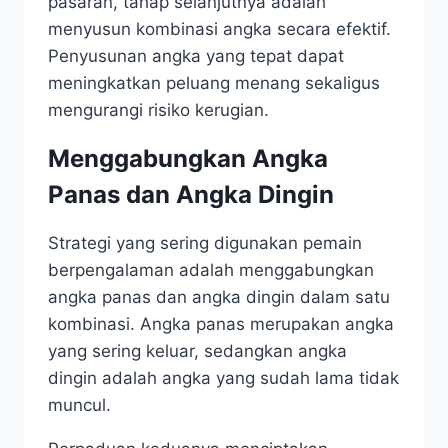
pasaran, tahap selanjutnya adalah
menyusun kombinasi angka secara efektif.
Penyusunan angka yang tepat dapat
meningkatkan peluang menang sekaligus
mengurangi risiko kerugian.
Menggabungkan Angka
Panas dan Angka Dingin
Strategi yang sering digunakan pemain
berpengalaman adalah menggabungkan
angka panas dan angka dingin dalam satu
kombinasi. Angka panas merupakan angka
yang sering keluar, sedangkan angka
dingin adalah angka yang sudah lama tidak
muncul.