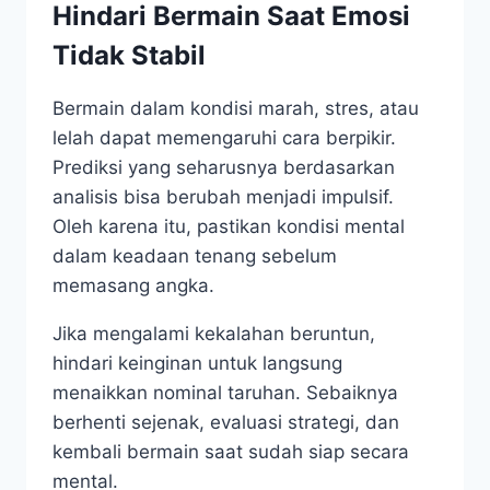
Hindari Bermain Saat Emosi
Tidak Stabil
Bermain dalam kondisi marah, stres, atau
lelah dapat memengaruhi cara berpikir.
Prediksi yang seharusnya berdasarkan
analisis bisa berubah menjadi impulsif.
Oleh karena itu, pastikan kondisi mental
dalam keadaan tenang sebelum
memasang angka.
Jika mengalami kekalahan beruntun,
hindari keinginan untuk langsung
menaikkan nominal taruhan. Sebaiknya
berhenti sejenak, evaluasi strategi, dan
kembali bermain saat sudah siap secara
mental.