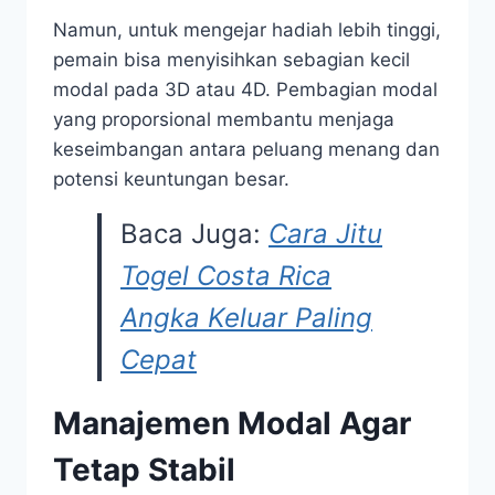
Namun, untuk mengejar hadiah lebih tinggi,
pemain bisa menyisihkan sebagian kecil
modal pada 3D atau 4D. Pembagian modal
yang proporsional membantu menjaga
keseimbangan antara peluang menang dan
potensi keuntungan besar.
Baca Juga:
Cara Jitu
Togel Costa Rica
Angka Keluar Paling
Cepat
Manajemen Modal Agar
Tetap Stabil