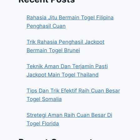
Rahasia Jitu Bermain Togel Filipina
Penghasil Cuan
Trik Rahasia Penghasil Jackpot
Bermain Togel Brunei
Teknik Aman Dan Terjamin Pasti
Jackpot Main Togel Thailand
Tips Dan Trik Efektif Raih Cuan Besar
Togel Somalia
Stretegi Aman Raih Cuan Besar Di
Togel Florida