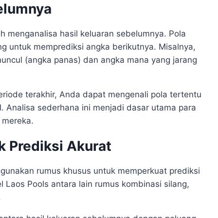
belumnya
h menganalisa hasil keluaran sebelumnya. Pola
ng untuk memprediksi angka berikutnya. Misalnya,
muncul (angka panas) dan angka mana yang jarang
riode terakhir, Anda dapat mengenali pola tertentu
 Analisa sederhana ini menjadi dasar utama para
 mereka.
 Prediksi Akurat
ggunakan rumus khusus untuk memperkuat prediksi
Laos Pools antara lain rumus kombinasi silang,
.