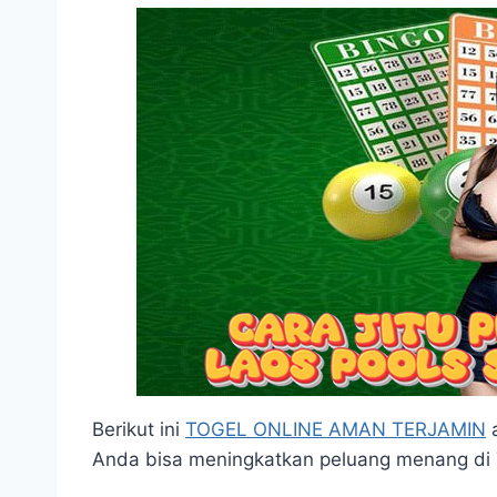
Berikut ini
TOGEL ONLINE AMAN TERJAMIN
a
Anda bisa meningkatkan peluang menang di T