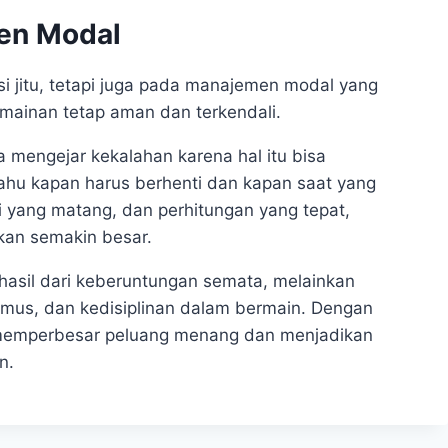
men Modal
 jitu, tetapi juga pada manajemen modal yang
rmainan tetap aman dan terkendali.
mengejar kekalahan karena hal itu bisa
ahu kapan harus berhenti dan kapan saat yang
gi yang matang, dan perhitungan yang tepat,
kan semakin besar.
 hasil dari keberuntungan semata, melainkan
umus, dan kedisiplinan dalam bermain. Dengan
 memperbesar peluang menang dan menjadikan
n.