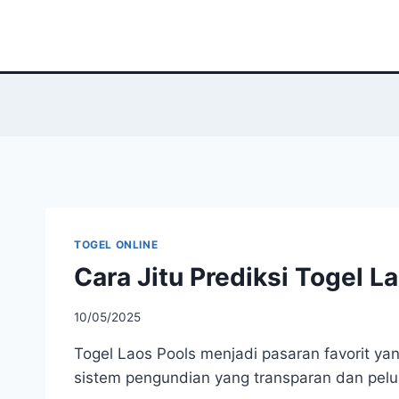
Skip
to
content
TOGEL ONLINE
Cara Jitu Prediksi Togel 
10/05/2025
Togel Laos Pools menjadi pasaran favorit ya
sistem pengundian yang transparan dan pel