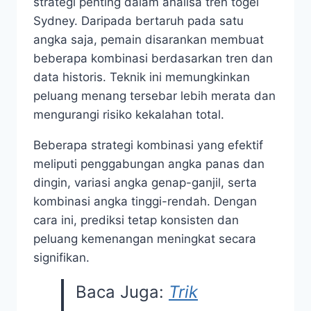
strategi penting dalam analisa tren togel
Sydney. Daripada bertaruh pada satu
angka saja, pemain disarankan membuat
beberapa kombinasi berdasarkan tren dan
data historis. Teknik ini memungkinkan
peluang menang tersebar lebih merata dan
mengurangi risiko kekalahan total.
Beberapa strategi kombinasi yang efektif
meliputi penggabungan angka panas dan
dingin, variasi angka genap-ganjil, serta
kombinasi angka tinggi-rendah. Dengan
cara ini, prediksi tetap konsisten dan
peluang kemenangan meningkat secara
signifikan.
Baca Juga:
Trik