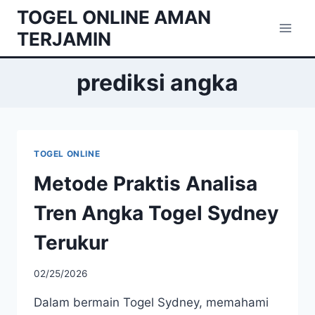
Skip
TOGEL ONLINE AMAN
to
TERJAMIN
content
prediksi angka
TOGEL ONLINE
Metode Praktis Analisa
Tren Angka Togel Sydney
Terukur
02/25/2026
Dalam bermain Togel Sydney, memahami