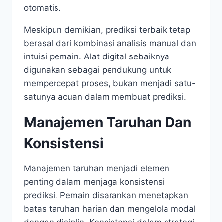
otomatis.
Meskipun demikian, prediksi terbaik tetap
berasal dari kombinasi analisis manual dan
intuisi pemain. Alat digital sebaiknya
digunakan sebagai pendukung untuk
mempercepat proses, bukan menjadi satu-
satunya acuan dalam membuat prediksi.
Manajemen Taruhan Dan
Konsistensi
Manajemen taruhan menjadi elemen
penting dalam menjaga konsistensi
prediksi. Pemain disarankan menetapkan
batas taruhan harian dan mengelola modal