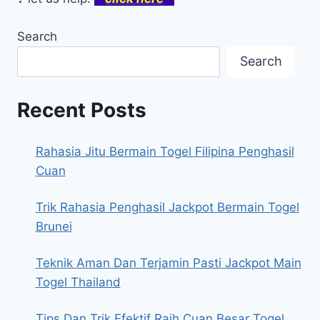
Search
Search
Recent Posts
Rahasia Jitu Bermain Togel Filipina Penghasil
Cuan
Trik Rahasia Penghasil Jackpot Bermain Togel
Brunei
Teknik Aman Dan Terjamin Pasti Jackpot Main
Togel Thailand
Tips Dan Trik Efektif Raih Cuan Besar Togel