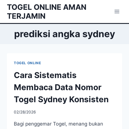
Skip
TOGEL ONLINE AMAN
to
TERJAMIN
content
prediksi angka sydney
TOGEL ONLINE
Cara Sistematis
Membaca Data Nomor
Togel Sydney Konsisten
02/28/2026
Bagi penggemar Togel, menang bukan