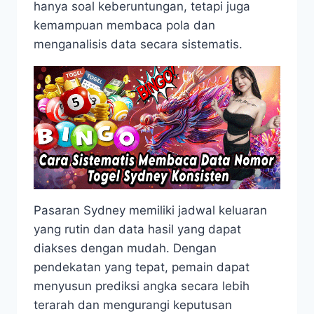
hanya soal keberuntungan, tetapi juga
kemampuan membaca pola dan
menganalisis data secara sistematis.
Pasaran Sydney memiliki jadwal keluaran
yang rutin dan data hasil yang dapat
diakses dengan mudah. Dengan
pendekatan yang tepat, pemain dapat
menyusun prediksi angka secara lebih
terarah dan mengurangi keputusan