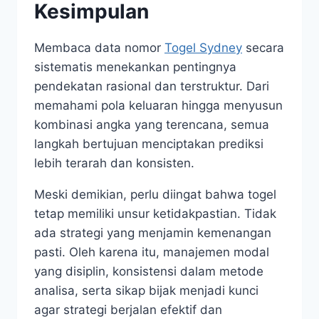
Kesimpulan
Membaca data nomor
Togel Sydney
secara
sistematis menekankan pentingnya
pendekatan rasional dan terstruktur. Dari
memahami pola keluaran hingga menyusun
kombinasi angka yang terencana, semua
langkah bertujuan menciptakan prediksi
lebih terarah dan konsisten.
Meski demikian, perlu diingat bahwa togel
tetap memiliki unsur ketidakpastian. Tidak
ada strategi yang menjamin kemenangan
pasti. Oleh karena itu, manajemen modal
yang disiplin, konsistensi dalam metode
analisa, serta sikap bijak menjadi kunci
agar strategi berjalan efektif dan