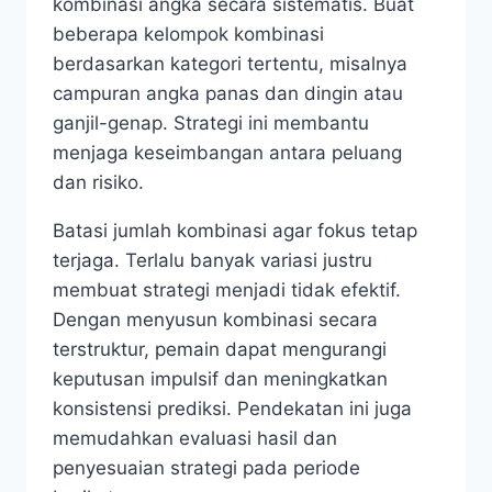
kombinasi angka secara sistematis. Buat
beberapa kelompok kombinasi
berdasarkan kategori tertentu, misalnya
campuran angka panas dan dingin atau
ganjil-genap. Strategi ini membantu
menjaga keseimbangan antara peluang
dan risiko.
Batasi jumlah kombinasi agar fokus tetap
terjaga. Terlalu banyak variasi justru
membuat strategi menjadi tidak efektif.
Dengan menyusun kombinasi secara
terstruktur, pemain dapat mengurangi
keputusan impulsif dan meningkatkan
konsistensi prediksi. Pendekatan ini juga
memudahkan evaluasi hasil dan
penyesuaian strategi pada periode