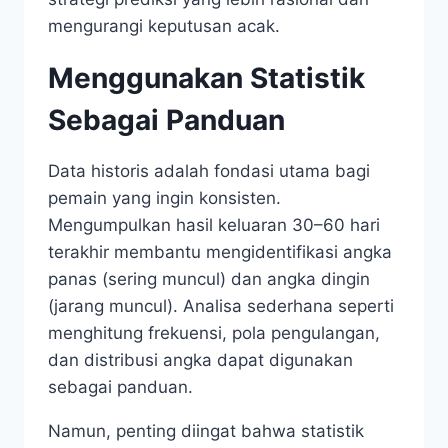
mengurangi keputusan acak.
Menggunakan Statistik
Sebagai Panduan
Data historis adalah fondasi utama bagi
pemain yang ingin konsisten.
Mengumpulkan hasil keluaran 30–60 hari
terakhir membantu mengidentifikasi angka
panas (sering muncul) dan angka dingin
(jarang muncul). Analisa sederhana seperti
menghitung frekuensi, pola pengulangan,
dan distribusi angka dapat digunakan
sebagai panduan.
Namun, penting diingat bahwa statistik