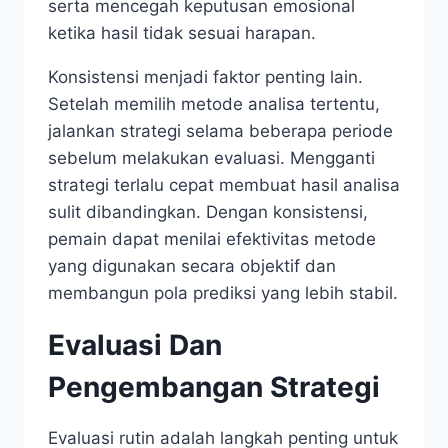
serta mencegah keputusan emosional
ketika hasil tidak sesuai harapan.
Konsistensi menjadi faktor penting lain.
Setelah memilih metode analisa tertentu,
jalankan strategi selama beberapa periode
sebelum melakukan evaluasi. Mengganti
strategi terlalu cepat membuat hasil analisa
sulit dibandingkan. Dengan konsistensi,
pemain dapat menilai efektivitas metode
yang digunakan secara objektif dan
membangun pola prediksi yang lebih stabil.
Evaluasi Dan
Pengembangan Strategi
Evaluasi rutin adalah langkah penting untuk