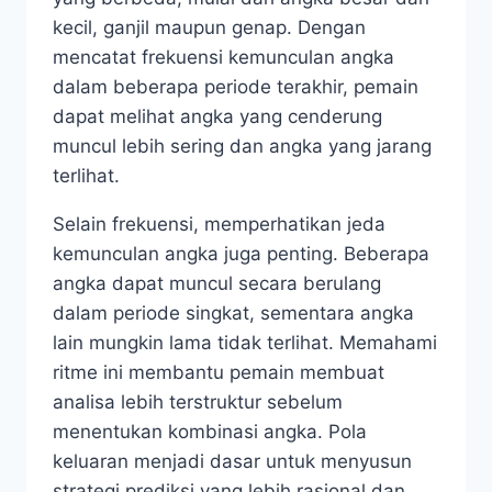
kecil, ganjil maupun genap. Dengan
mencatat frekuensi kemunculan angka
dalam beberapa periode terakhir, pemain
dapat melihat angka yang cenderung
muncul lebih sering dan angka yang jarang
terlihat.
Selain frekuensi, memperhatikan jeda
kemunculan angka juga penting. Beberapa
angka dapat muncul secara berulang
dalam periode singkat, sementara angka
lain mungkin lama tidak terlihat. Memahami
ritme ini membantu pemain membuat
analisa lebih terstruktur sebelum
menentukan kombinasi angka. Pola
keluaran menjadi dasar untuk menyusun
strategi prediksi yang lebih rasional dan