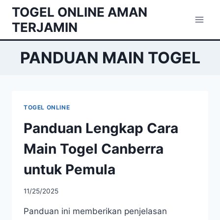
Skip
TOGEL ONLINE AMAN
to
TERJAMIN
content
PANDUAN MAIN TOGEL
TOGEL ONLINE
Panduan Lengkap Cara
Main Togel Canberra
untuk Pemula
11/25/2025
Panduan ini memberikan penjelasan