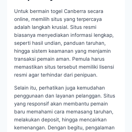
Untuk bermain togel Canberra secara
online, memilih situs yang terpercaya
adalah langkah krusial. Situs resmi
biasanya menyediakan informasi lengkap,
seperti hasil undian, panduan taruhan,
hingga sistem keamanan yang menjamin
transaksi pemain aman. Pemula harus
memastikan situs tersebut memiliki lisensi
resmi agar terhindar dari penipuan.
Selain itu, perhatikan juga kemudahan
penggunaan dan layanan pelanggan. Situs
yang responsif akan membantu pemain
baru memahami cara memasang taruhan,
melakukan deposit, hingga mencairkan
kemenangan. Dengan begitu, pengalaman