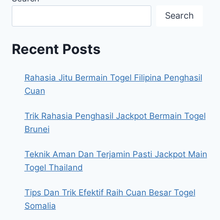
Search
Recent Posts
Rahasia Jitu Bermain Togel Filipina Penghasil
Cuan
Trik Rahasia Penghasil Jackpot Bermain Togel
Brunei
Teknik Aman Dan Terjamin Pasti Jackpot Main
Togel Thailand
Tips Dan Trik Efektif Raih Cuan Besar Togel
Somalia