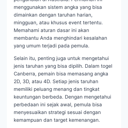
menggunakan sistem angka yang bisa
dimainkan dengan taruhan harian,
mingguan, atau khusus event tertentu.
Memahami aturan dasar ini akan
membantu Anda menghindari kesalahan
yang umum terjadi pada pemula.
Selain itu, penting juga untuk mengetahui
jenis taruhan yang bisa dipilih. Dalam togel
Canberra, pemain bisa memasang angka
2D, 3D, atau 4D. Setiap jenis taruhan
memiliki peluang menang dan tingkat
keuntungan berbeda. Dengan mengetahui
perbedaan ini sejak awal, pemula bisa
menyesuaikan strategi sesuai dengan
kemampuan dan target kemenangan.