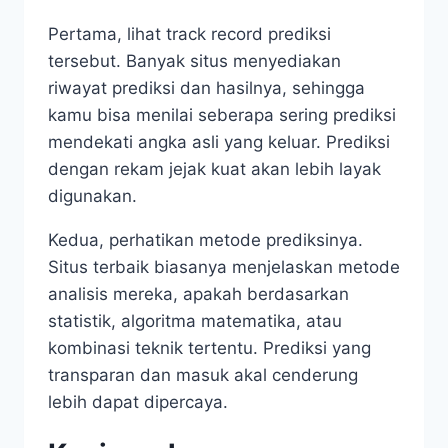
Pertama, lihat track record prediksi
tersebut. Banyak situs menyediakan
riwayat prediksi dan hasilnya, sehingga
kamu bisa menilai seberapa sering prediksi
mendekati angka asli yang keluar. Prediksi
dengan rekam jejak kuat akan lebih layak
digunakan.
Kedua, perhatikan metode prediksinya.
Situs terbaik biasanya menjelaskan metode
analisis mereka, apakah berdasarkan
statistik, algoritma matematika, atau
kombinasi teknik tertentu. Prediksi yang
transparan dan masuk akal cenderung
lebih dapat dipercaya.