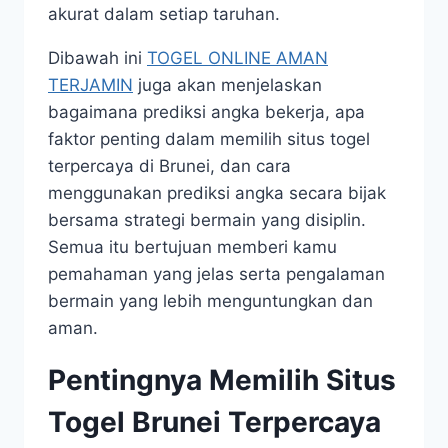
akurat dalam setiap taruhan.
Dibawah ini
TOGEL ONLINE AMAN
TERJAMIN
juga akan menjelaskan
bagaimana prediksi angka bekerja, apa
faktor penting dalam memilih situs togel
terpercaya di Brunei, dan cara
menggunakan prediksi angka secara bijak
bersama strategi bermain yang disiplin.
Semua itu bertujuan memberi kamu
pemahaman yang jelas serta pengalaman
bermain yang lebih menguntungkan dan
aman.
Pentingnya Memilih Situs
Togel Brunei Terpercaya