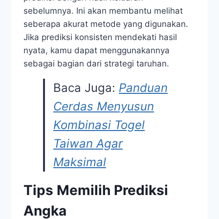
sebelumnya. Ini akan membantu melihat
seberapa akurat metode yang digunakan.
Jika prediksi konsisten mendekati hasil
nyata, kamu dapat menggunakannya
sebagai bagian dari strategi taruhan.
Baca Juga:
Panduan
Cerdas Menyusun
Kombinasi Togel
Taiwan Agar
Maksimal
Tips Memilih Prediksi
Angka