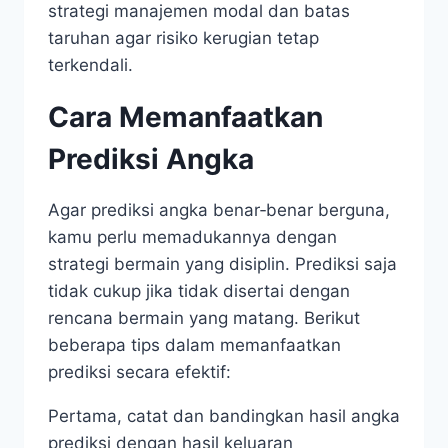
strategi manajemen modal dan batas
taruhan agar risiko kerugian tetap
terkendali.
Cara Memanfaatkan
Prediksi Angka
Agar prediksi angka benar‑benar berguna,
kamu perlu memadukannya dengan
strategi bermain yang disiplin. Prediksi saja
tidak cukup jika tidak disertai dengan
rencana bermain yang matang. Berikut
beberapa tips dalam memanfaatkan
prediksi secara efektif:
Pertama, catat dan bandingkan hasil angka
prediksi dengan hasil keluaran