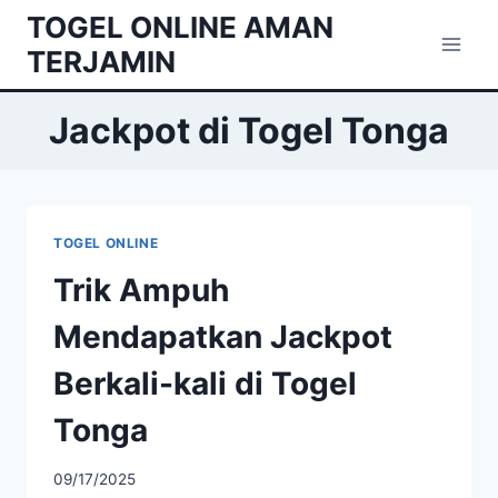
Skip
TOGEL ONLINE AMAN
to
TERJAMIN
content
Jackpot di Togel Tonga
TOGEL ONLINE
Trik Ampuh
Mendapatkan Jackpot
Berkali-kali di Togel
Tonga
09/17/2025