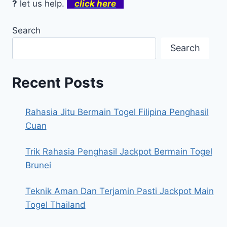
?
let us help.
click here
Search
Search
Recent Posts
Rahasia Jitu Bermain Togel Filipina Penghasil
Cuan
Trik Rahasia Penghasil Jackpot Bermain Togel
Brunei
Teknik Aman Dan Terjamin Pasti Jackpot Main
Togel Thailand