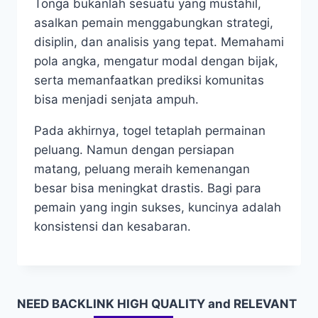
Tonga bukanlah sesuatu yang mustahil,
asalkan pemain menggabungkan strategi,
disiplin, dan analisis yang tepat. Memahami
pola angka, mengatur modal dengan bijak,
serta memanfaatkan prediksi komunitas
bisa menjadi senjata ampuh.
Pada akhirnya, togel tetaplah permainan
peluang. Namun dengan persiapan
matang, peluang meraih kemenangan
besar bisa meningkat drastis. Bagi para
pemain yang ingin sukses, kuncinya adalah
konsistensi dan kesabaran.
NEED BACKLINK HIGH QUALITY and RELEVANT