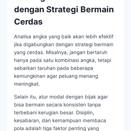
dengan Strategi Bermain
Cerdas
Analisa angka yang baik akan lebih efektif
jika digabungkan dengan strategi bermain
yang cerdas. Misalnya, jangan bertaruh
hanya pada satu kombinasi angka, tetapi
sebarkan taruhan pada beberapa
kemungkinan agar peluang menang
meningkat.
Selain itu, atur modal dengan bijak agar
bisa bermain secara konsisten tanpa
terbebani kerugian besar. Disiplin,
kesabaran, dan kemampuan membaca
pola adalah tiga faktor penting yang