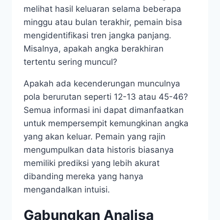
melihat hasil keluaran selama beberapa
minggu atau bulan terakhir, pemain bisa
mengidentifikasi tren jangka panjang.
Misalnya, apakah angka berakhiran
tertentu sering muncul?
Apakah ada kecenderungan munculnya
pola berurutan seperti 12-13 atau 45-46?
Semua informasi ini dapat dimanfaatkan
untuk mempersempit kemungkinan angka
yang akan keluar. Pemain yang rajin
mengumpulkan data historis biasanya
memiliki prediksi yang lebih akurat
dibanding mereka yang hanya
mengandalkan intuisi.
Gabungkan Analisa