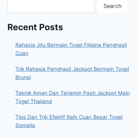
Search
Recent Posts
Rahasia Jitu Bermain Togel Filipina Penghasil
Cuan
Trik Rahasia Penghasil Jackpot Bermain Togel
Brunei
Teknik Aman Dan Terjamin Pasti Jackpot Main
Togel Thailand
Tips Dan Trik Efektif Raih Cuan Besar Togel
Somalia