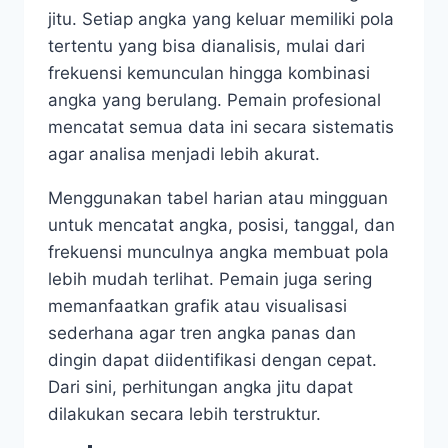
jitu. Setiap angka yang keluar memiliki pola
tertentu yang bisa dianalisis, mulai dari
frekuensi kemunculan hingga kombinasi
angka yang berulang. Pemain profesional
mencatat semua data ini secara sistematis
agar analisa menjadi lebih akurat.
Menggunakan tabel harian atau mingguan
untuk mencatat angka, posisi, tanggal, dan
frekuensi munculnya angka membuat pola
lebih mudah terlihat. Pemain juga sering
memanfaatkan grafik atau visualisasi
sederhana agar tren angka panas dan
dingin dapat diidentifikasi dengan cepat.
Dari sini, perhitungan angka jitu dapat
dilakukan secara lebih terstruktur.