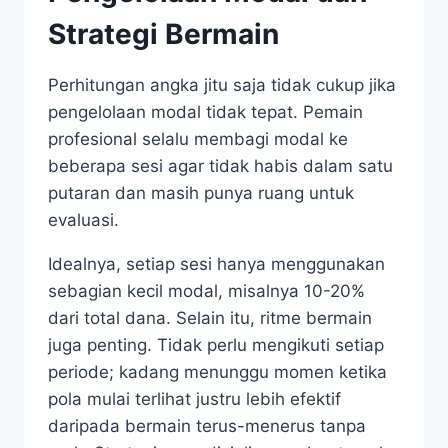
Strategi Bermain
Perhitungan angka jitu saja tidak cukup jika
pengelolaan modal tidak tepat. Pemain
profesional selalu membagi modal ke
beberapa sesi agar tidak habis dalam satu
putaran dan masih punya ruang untuk
evaluasi.
Idealnya, setiap sesi hanya menggunakan
sebagian kecil modal, misalnya 10-20%
dari total dana. Selain itu, ritme bermain
juga penting. Tidak perlu mengikuti setiap
periode; kadang menunggu momen ketika
pola mulai terlihat justru lebih efektif
daripada bermain terus-menerus tanpa