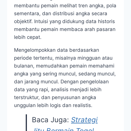
membantu pemain melihat tren angka, pola
sementara, dan distribusi angka secara
objektif. Intuisi yang didukung data historis
membantu pemain membaca arah pasaran
lebih cepat.
Mengelompokkan data berdasarkan
periode tertentu, misalnya mingguan atau
bulanan, memudahkan pemain memahami
angka yang sering muncul, sedang muncul,
dan jarang muncul. Dengan pengelolaan
data yang rapi, analisis menjadi lebih
terstruktur, dan penyusunan angka
unggulan lebih logis dan realistis.
Baca Juga:
Strategi
Jitu Bermain Togel