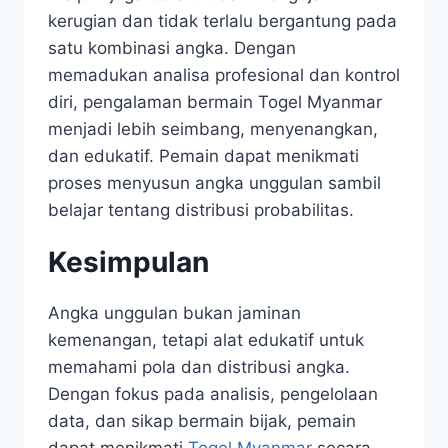
kerugian dan tidak terlalu bergantung pada
satu kombinasi angka. Dengan
memadukan analisa profesional dan kontrol
diri, pengalaman bermain Togel Myanmar
menjadi lebih seimbang, menyenangkan,
dan edukatif. Pemain dapat menikmati
proses menyusun angka unggulan sambil
belajar tentang distribusi probabilitas.
Kesimpulan
Angka unggulan bukan jaminan
kemenangan, tetapi alat edukatif untuk
memahami pola dan distribusi angka.
Dengan fokus pada analisis, pengelolaan
data, dan sikap bermain bijak, pemain