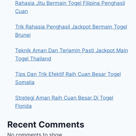
Rahasia Jitu Bermain Togel Filipina Penghasil
Cuan
Trik Rahasia Penghasil Jackpot Bermain Togel
Brunei
Teknik Aman Dan Terjamin Pasti Jackpot Main
Togel Thailand
Tips Dan Trik Efektif Raih Cuan Besar Togel
Somalia
Stretegi Aman Raih Cuan Besar Di Togel
Florida
Recent Comments
No comments to show.