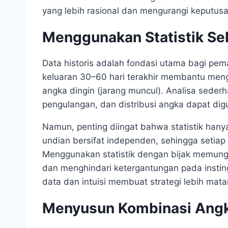
yang lebih rasional dan mengurangi keputusa
Menggunakan Statistik Se
Data historis adalah fondasi utama bagi pem
keluaran 30–60 hari terakhir membantu mengi
angka dingin (jarang muncul). Analisa sederh
pengulangan, dan distribusi angka dapat di
Namun, penting diingat bahwa statistik hany
undian bersifat independen, sehingga setiap
Menggunakan statistik dengan bijak memung
dan menghindari ketergantungan pada instin
data dan intuisi membuat strategi lebih mata
Menyusun Kombinasi Angk