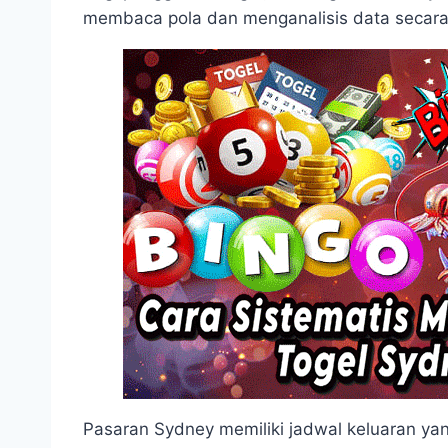
membaca pola dan menganalisis data secara 
Pasaran Sydney memiliki jadwal keluaran yan