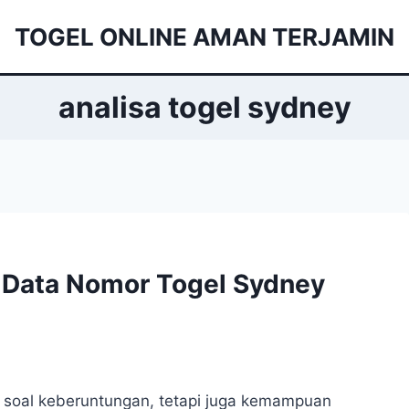
TOGEL ONLINE AMAN TERJAMIN
analisa togel sydney
 Data Nomor Togel Sydney
soal keberuntungan, tetapi juga kemampuan