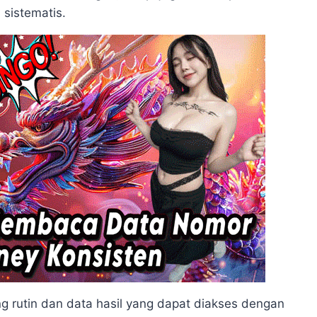
sistematis.
g rutin dan data hasil yang dapat diakses dengan